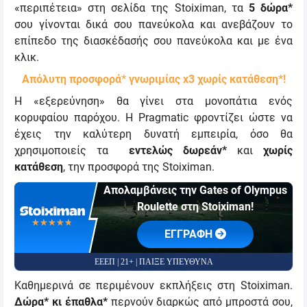
«περιπέτεια» στη σελίδα της Stoiximan, τα
5 δώρα*
σου γίνονται δικά σου πανεύκολα και ανεβάζουν το
επίπεδο της διασκέδασής σου πανεύκολα και με ένα
κλικ.
Aπόλυτη προσφορά* γνωριμίας x3 χωρίς κατάθεση*!
Η «εξερεύνηση» θα γίνει στα μονοπάτια ενός
κορυφαίου παρόχου. Η Pragmatic φροντίζει ώστε να
έχεις την καλύτερη δυνατή εμπειρία, όσο θα
χρησιμοποιείς τα
εντελώς δωρεάν*
και
χωρίς
κατάθεση
, την προσφορά της Stoiximan.
Απολαμβάνεις την Gates of Olympus
Roulette στη Stoiximan!
☆☆☆☆☆
★★★★★
EΓΓΡΑΦΗ
ΕΕΕΠ | 21+ | ΠΑΙΞΕ ΥΠΕΥΘΥΝΑ
Καθημερινά σε περιμένουν εκπλήξεις στη Stoiximan.
Δώρα* κι έπαθλα*
περνούν διαρκώς από μπροστά σου,