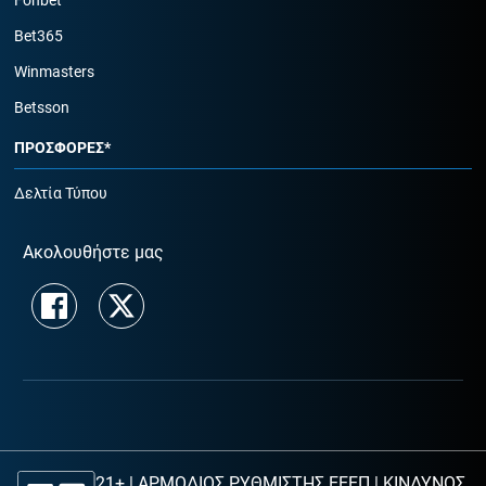
Fonbet
Bet365
Winmasters
Betsson
ΠΡΟΣΦΟΡΕΣ*
Δελτία Τύπου
Ακολουθήστε μας
21+ | ΑΡΜΟΔΙΟΣ ΡΥΘΜΙΣΤΗΣ ΕΕΕΠ | ΚΙΝΔΥΝΟΣ