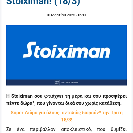
Stoiximan! (18/3)
18 Μαρτίου 2025 - 09:00
Η Stoiximan σου φτιάχνει τη μέρα και σου προσφέρει
πέντε δώρα*, που γίνονται δικά σου χωρίς κατάθεση.
Super Δώρο για όλους, εντελώς δωρεάν* την Τρίτη
18/3!
Σε ένα περιβάλλον αποκλειστικό, που θυμίζει