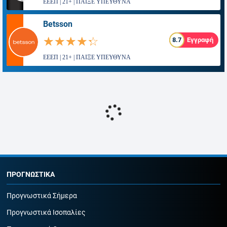
ΕΕΕΠ | 21+ | ΠΑΙΞΕ ΥΠΕΥΘΥΝΑ
Betsson
☆☆☆☆☆
★★★★★
8.7
Εγγραφή
ΕΕΕΠ | 21+ | ΠΑΙΞΕ ΥΠΕΥΘΥΝΑ
ΠΡΟΓΝΩΣΤΙΚΑ
Προγνωστικά Σήμερα
Προγνωστικά Ισοπαλίες