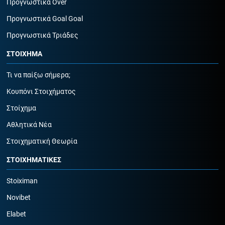
Προγνωστικά Over
Προγνωστικά Goal Goal
Προγνωστικά Τριάδες
ΣΤΟΙΧΗΜΑ
Τι να παίξω σήμερα;
Κουπόνι Στοιχήματος
Στοίχημα
Αθλητικά Νέα
Στοιχηματική Θεωρία
ΣΤΟΙΧΗΜΑΤΙΚΕΣ
Stoiximan
Novibet
Elabet