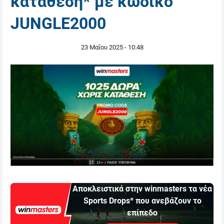
κατάθεση* με κωδικό
JUNGLE2000
23 Μαΐου 2025 - 10:48
Aποκλειστικά στην winmasters τα νέα
Sports Drops* που ανεβάζουν το
επίπεδο