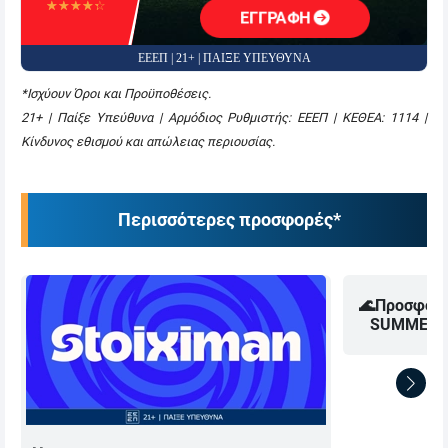
☆☆☆☆☆
★★★★★
ΕΓΓΡΑΦΗ
ΕΕΕΠ | 21+ | ΠΑΙΞΕ ΥΠΕΥΘΥΝΑ
*Iσχύουν Όροι και Προϋποθέσεις.
21+ | Παίξε Υπεύθυνα | Αρμόδιος Ρυθμιστής: ΕΕΕΠ | ΚΕΘΕΑ: 1114 |
Κίνδυνος εθισμού και απώλειας περιουσίας.
Περισσότερες προσφορές*
🌊Προσφορά
SUMMERAKI