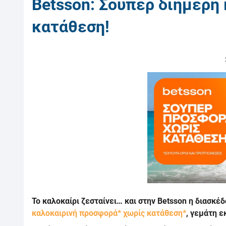
Betsson: Σούπερ διήμερη
κατάθεση!
Το καλοκαίρι ζεσταίνει… και στην Betsson η διασκέδ
καλοκαιρινή προσφορά* χωρίς κατάθεση*
, γεμάτη ε