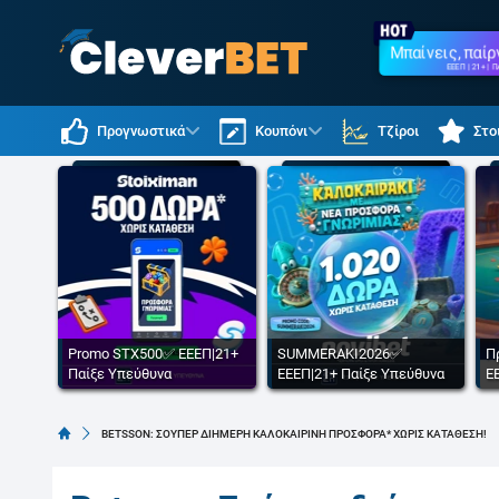
Μπαίνεις, παίρ
ΕΕΕΠ | 21+ |
Προγνωστικά
Κουπόνι
Τζίροι
Στο
Promo STX500✅ ΕΕΕΠ|21+
SUMMERAKI2026✅
Π
Παίξε Υπεύθυνα
ΕΕΕΠ|21+ Παίξε Υπεύθυνα
Ε
BETSSON: ΣΟΥΠΕΡ ΔΙΗΜΕΡΗ ΚΑΛΟΚΑΙΡΙΝΗ ΠΡΟΣΦΟΡΑ* ΧΩΡΙΣ ΚΑΤΑΘΕΣΗ!