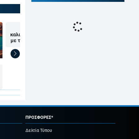
☀️To Pamestoixima.gr σε
🎁SUPER ΠΡΟΣ
καλωσορίζει με έως 5120 Δώρα*
ΚΑΤΑΘΕΣΗ - P
με το promo code SUMMER5000!
DEAD
ΠΡΟΣΦΟΡΕΣ*
Δελτία Τύπου