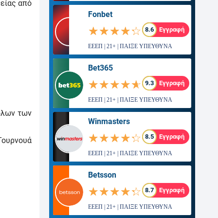
θείας από
Fonbet
☆☆☆☆☆
★★★★★
8.6
Εγγραφή
ΕΕΕΠ | 21+ | ΠΑΙΞΕ ΥΠΕΥΘΥΝΑ
Bet365
☆☆☆☆☆
★★★★★
9.3
Εγγραφή
ΕΕΕΠ | 21+ | ΠΑΙΞΕ ΥΠΕΥΘΥΝΑ
 όλων των
Winmasters
☆☆☆☆☆
★★★★★
8.5
Εγγραφή
 Τουρνουά
ΕΕΕΠ | 21+ | ΠΑΙΞΕ ΥΠΕΥΘΥΝΑ
Betsson
☆☆☆☆☆
★★★★★
8.7
Εγγραφή
ΕΕΕΠ | 21+ | ΠΑΙΞΕ ΥΠΕΥΘΥΝΑ