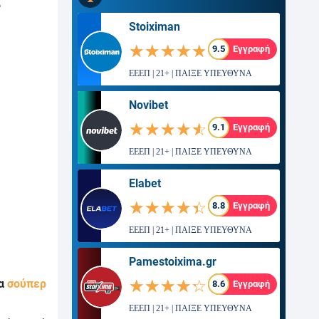
ς
Stoiximan
☆☆☆☆☆
★★★★★
9.5
Εγγραφή
ΕΕΕΠ | 21+ | ΠΑΙΞΕ ΥΠΕΥΘΥΝΑ
Novibet
☆☆☆☆☆
★★★★★
9.1
Εγγραφή
ΕΕΕΠ | 21+ | ΠΑΙΞΕ ΥΠΕΥΘΥΝΑ
Elabet
☆☆☆☆☆
★★★★★
8.8
Εγγραφή
ΕΕΕΠ | 21+ | ΠΑΙΞΕ ΥΠΕΥΘΥΝΑ
Pamestoixima.gr
☆☆☆☆☆
★★★★★
ια
σούπερ
8.6
Εγγραφή
ΕΕΕΠ | 21+ | ΠΑΙΞΕ ΥΠΕΥΘΥΝΑ