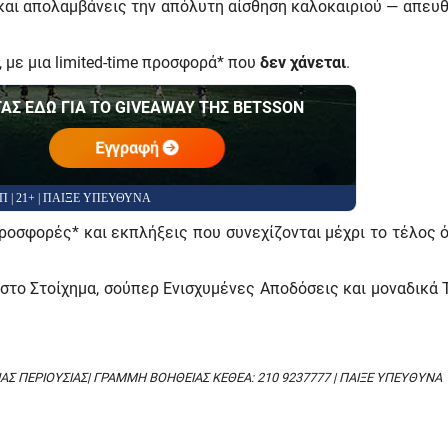
 και απολαμβάνεις την απόλυτη αίσθηση καλοκαιριού — απευ
, με μια limited-time προσφορά* που
δεν χάνεται
.
ΑΣ ΕΔΩ ΓΙΑ ΤΟ GIVEAWAY ΤΗΣ BETSSON
Εγγραφή
Π | 21+ | ΠΑΙΞΕ ΥΠΕΥΘΥΝΑ
 προσφορές* και εκπλήξεις που συνεχίζονται μέχρι το τέλος
 στο Στοίχημα, σούπερ Ενισχυμένες Αποδόσεις και μοναδικά
ΑΣ ΠΕΡΙΟΥΣΙΑΣ| ΓΡΑΜΜΗ ΒΟΗΘΕΙΑΣ ΚΕΘΕΑ: 210 9237777 | ΠΑΙΞΕ ΥΠΕΥΘΥΝΑ