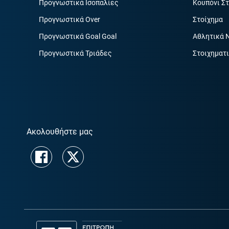
Προγνωστικά Ισοπαλίες
Κουπόνι Σ
Προγνωστικά Over
Στοίχημα
Προγνωστικά Goal Goal
Αθλητικά 
Προγνωστικά Τριάδες
Στοιχηματ
Ακολουθήστε μας