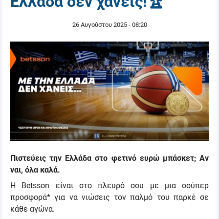
Ελλάδα δεν χάνεις!🏆
26 Αυγούστου 2025 - 08:20
Πιστεύεις την Ελλάδα στο φετινό ευρώ μπάσκετ; Αν
ναι, όλα καλά.
Η Betsson είναι στο πλευρό σου με μια σούπερ
προσφορά* για να νιώσεις τον παλμό του παρκέ σε
κάθε αγώνα.