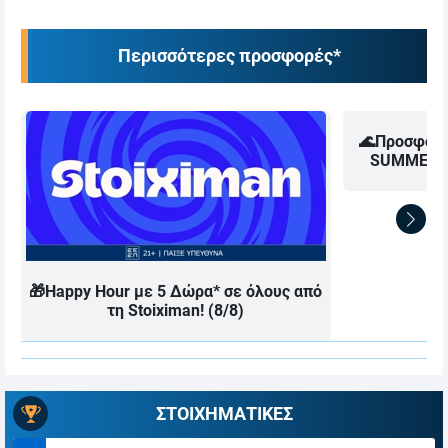
Περισσότερες προσφορές*
🌊Προσφορά
SUMMERAKI
🎁Happy Hour με 5 Δώρα* σε όλους από
τη Stoiximan! (8/8)
ΣΤΟΙΧΗΜΑΤΙΚΕΣ