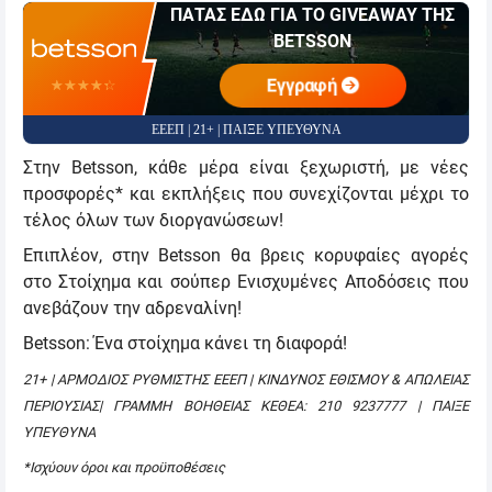
ΠΑΤΑΣ ΕΔΩ ΓΙΑ ΤΟ GIVEAWAY ΤΗΣ
BETSSON
Εγγραφή
☆☆☆☆☆
★★★★★
ΕΕΕΠ | 21+ | ΠΑΙΞΕ ΥΠΕΥΘΥΝΑ
Στην Betsson, κάθε μέρα είναι ξεχωριστή, με νέες
προσφορές* και εκπλήξεις που συνεχίζονται μέχρι το
τέλος όλων των διοργανώσεων!
Επιπλέον, στην Betsson θα βρεις κορυφαίες αγορές
στο Στοίχημα και σούπερ Ενισχυμένες Αποδόσεις που
ανεβάζουν την αδρεναλίνη!
Betsson: Ένα στοίχημα κάνει τη διαφορά!
21+ | ΑΡΜΟΔΙΟΣ ΡΥΘΜΙΣΤΗΣ ΕΕΕΠ | ΚΙΝΔΥΝΟΣ ΕΘΙΣΜΟΥ & ΑΠΩΛΕΙΑΣ
ΠΕΡΙΟΥΣΙΑΣ| ΓΡΑΜΜΗ ΒΟΗΘΕΙΑΣ ΚΕΘΕΑ: 210 9237777 | ΠΑΙΞΕ
ΥΠΕΥΘΥΝΑ
*Ισχύουν όροι και προϋποθέσεις