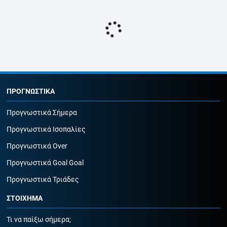
ΠΡΟΓΝΩΣΤΙΚΑ
Προγνωστικά Σήμερα
Προγνωστικά Ισοπαλίες
Προγνωστικά Over
Προγνωστικά Goal Goal
Προγνωστικά Τριάδες
ΣΤΟΙΧΗΜΑ
Τι να παίξω σήμερα;