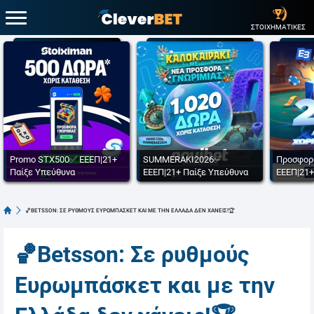
ΣΤΟΙΧΗΜΑΤΙΚΕΣ
Promo STX500✅ ΕΕΕΠ|21+
SUMMERAKI2026✅
Προσφορ
Παίξε Υπεύθυνα
ΕΕΕΠ|21+ Παίξε Υπεύθυνα
ΕΕΕΠ|21+
🏀BETSSON: ΣΕ ΡΥΘΜΟΥΣ ΕΥΡΩΜΠΑΣΚΕΤ ΚΑΙ ΜΕ ΤΗΝ ΕΛΛΑΔΑ ΔΕΝ ΧΑΝΕΙΣ!🏆
🏀Betsson: Σε ρυθμούς
Ευρωμπάσκετ και με την