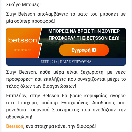
Σικάγο Μπουλς!
Στην Betsson απολαμβάνεις τα ματς του μπάσκετ με
μία σούπερ προσφορά!
ΜΠΟΡΕΙΣ ΝΑ ΒΡΕΙΣ THN ΣΟΥΠΕΡ
ΠΡΟΣΦΟΡΑ* ΤΗΣ BETSSON ΕΔΩ!
Εγγραφή
☆☆☆☆☆
★★★★★
ΕΕΕΠ | 21+ | ΠΑΙΞΕ ΥΠΕΥΘΥΝΑ
Στην Betsson, κάθε μέρα είναι ξεχωριστή, με νέες
προσφορές* και εκπλήξεις που συνεχίζονται μέχρι το
τέλος όλων των διοργανώσεων!
Επιπλέον, στην Betsson θα βρεις κορυφαίες αγορές
στο Στοίχημα, σούπερ Ενισχυμένες Αποδόσεις και
μοναδικά Τουρνουά Στοιχήματος που ανεβάζουν την
αδρεναλίνη!
Betsson
,
ένα στοίχημα κάνει την διαφορά!