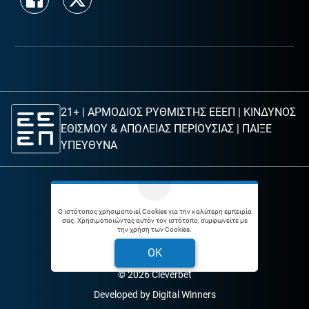
21+ | ΑΡΜΟΔΙΟΣ ΡΥΘΜΙΣΤΗΣ ΕΕΕΠ | ΚΙΝΔΥΝΟΣ
ΕΘΙΣΜΟΥ & ΑΠΩΛΕΙΑΣ ΠΕΡΙΟΥΣΙΑΣ |
ΠΑΙΞΕ
ΥΠΕΥΘΥΝΑ
21+
Ο ιστότοπος χρησιμοποιεί Cookies για την καλύτερη εμπειρία
σας. Χρησιμοποιώντας αυτόν τον ιστότοπο, συμφωνείτε με
την χρήση των Cookies.
Φιλικά Links |
Όροι χρήσης |
Θέσεις εργασίας
OK
© 2026 Cleverbet
Developed by
Digital Winners