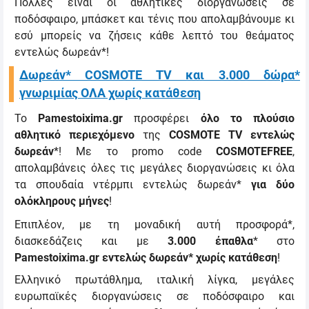
Πολλές είναι οι αθλητικές διοργανώσεις σε
ποδόσφαιρο, μπάσκετ και τένις που απολαμβάνουμε κι
εσύ μπορείς να ζήσεις κάθε λεπτό του θεάματος
εντελώς δωρεάν*!
Δωρεάν* COSMOTE TV και 3.000 δώρα*
γνωριμίας ΟΛΑ χωρίς κατάθεση
Το
Pamestoixima.
gr
προσφέρει
όλο το πλούσιο
αθλητικό περιεχόμενο
της
COSMOTE TV
εντελώς
δωρεάν
*! Με το promo code
COSMOTEFREE
,
απολαμβάνεις όλες τις μεγάλες διοργανώσεις κι όλα
τα σπουδαία ντέρμπι εντελώς δωρεάν*
για δύο
ολόκληρους μήνες
!
Επιπλέον, με τη μοναδική αυτή προσφορά*,
διασκεδάζεις και με
3.000 έπαθλα
* στο
Pamestoixima.
gr εντελώς δωρεάν* χωρίς κατάθεση
!
Ελληνικό πρωτάθλημα, ιταλική λίγκα, μεγάλες
ευρωπαϊκές διοργανώσεις σε ποδόσφαιρο και