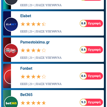
ΕΕΕΠ | 21+ | ΠΑΙΞΕ ΥΠΕΥΘΥΝΑ
Elabet
☆☆☆☆☆
★★★★★
8.8
Εγγραφή
ΕΕΕΠ | 21+ | ΠΑΙΞΕ ΥΠΕΥΘΥΝΑ
Pamestoixima.gr
☆☆☆☆☆
★★★★★
8.6
Εγγραφή
ΕΕΕΠ | 21+ | ΠΑΙΞΕ ΥΠΕΥΘΥΝΑ
Fonbet
☆☆☆☆☆
★★★★★
8.6
Εγγραφή
ΕΕΕΠ | 21+ | ΠΑΙΞΕ ΥΠΕΥΘΥΝΑ
Bet365
☆☆☆☆☆
★★★★★
9.3
Εγγραφή