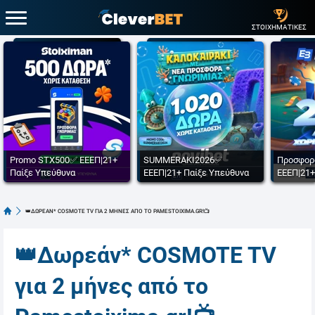
ΣΤΟΙΧΗΜΑΤΙΚΕΣ
Promo STX500✅ ΕΕΕΠ|21+
SUMMERAKI2026✅
Προσφορ
Παίξε Υπεύθυνα
ΕΕΕΠ|21+ Παίξε Υπεύθυνα
ΕΕΕΠ|21+
👑ΔΩΡΕΑΝ* COSMOTE TV ΓΙΑ 2 ΜΗΝΕΣ ΑΠΟ ΤΟ PAMESTOIXIMA.GR!📺
👑Δωρεάν* COSMOTE TV
για 2 μήνες από το