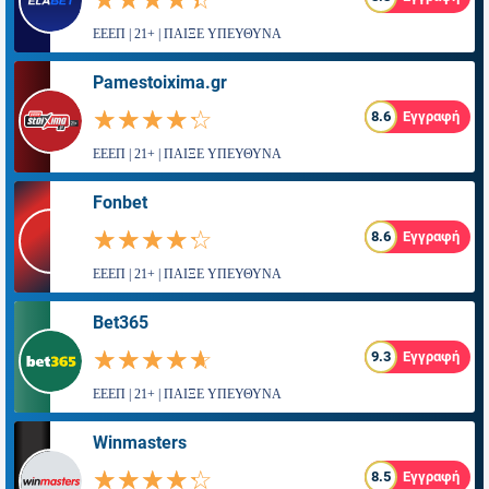
☆☆☆☆☆
★★★★★
ΕΕΕΠ | 21+ | ΠΑΙΞΕ ΥΠΕΥΘΥΝΑ
Pamestoixima.gr
☆☆☆☆☆
★★★★★
8.6
Εγγραφή
ΕΕΕΠ | 21+ | ΠΑΙΞΕ ΥΠΕΥΘΥΝΑ
Fonbet
☆☆☆☆☆
★★★★★
8.6
Εγγραφή
ΕΕΕΠ | 21+ | ΠΑΙΞΕ ΥΠΕΥΘΥΝΑ
Bet365
☆☆☆☆☆
★★★★★
9.3
Εγγραφή
ΕΕΕΠ | 21+ | ΠΑΙΞΕ ΥΠΕΥΘΥΝΑ
Winmasters
☆☆☆☆☆
★★★★★
8.5
Εγγραφή