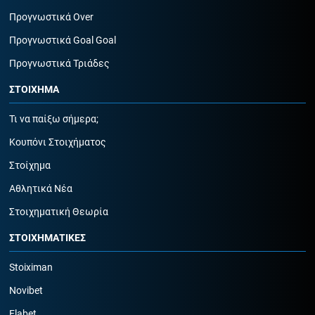
Προγνωστικά Over
Προγνωστικά Goal Goal
Προγνωστικά Τριάδες
ΣΤΟΙΧΗΜΑ
Τι να παίξω σήμερα;
Κουπόνι Στοιχήματος
Στοίχημα
Αθλητικά Νέα
Στοιχηματική Θεωρία
ΣΤΟΙΧΗΜΑΤΙΚΕΣ
Stoiximan
Novibet
Elabet