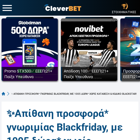
ΣΤΟΙΧΗΜΑΤΙΚΕΣ
Promo STX500✅ ΕΕΕΠ|21+
Απόδοση 100✅ ΕΕΕΠ|21+
Προσφορ
Παίξε Υπεύθυνα
Παίξε Υπεύθυνα
ΕΕΕΠ|21+
✨ΑΠΙΘΑΝΗ ΠΡΟΣΦΟΡΑ* ΓΝΩΡΙΜΙΑΣ BLACKFRIDAY, ΜΕ 1005 ΔΩΡΑ* ΧΩΡΙΣ ΚΑΤΑΘΕΣΗ & ΚΩΔΙΚΟ BLACKSTAR!
✨Απίθανη προσφορά*
γνωριμίας Blackfriday, με