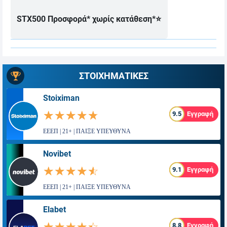
STX500 Προσφορά* χωρίς κατάθεση*⭐
ΣΤΟΙΧΗΜΑΤΙΚΕΣ
Stoiximan
☆☆☆☆☆
★★★★★
9.5
Εγγραφή
ΕΕΕΠ | 21+ | ΠΑΙΞΕ ΥΠΕΥΘΥΝΑ
Novibet
☆☆☆☆☆
★★★★★
9.1
Εγγραφή
ΕΕΕΠ | 21+ | ΠΑΙΞΕ ΥΠΕΥΘΥΝΑ
Elabet
8.8
Εγγραφή