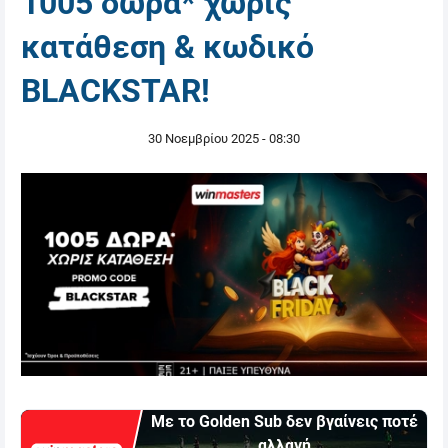
1005 δώρα* χωρίς
κατάθεση & κωδικό
BLACKSTAR!
30 Νοεμβρίου 2025 - 08:30
Με το Golden Sub δεν βγαίνεις ποτέ
αλλαγή