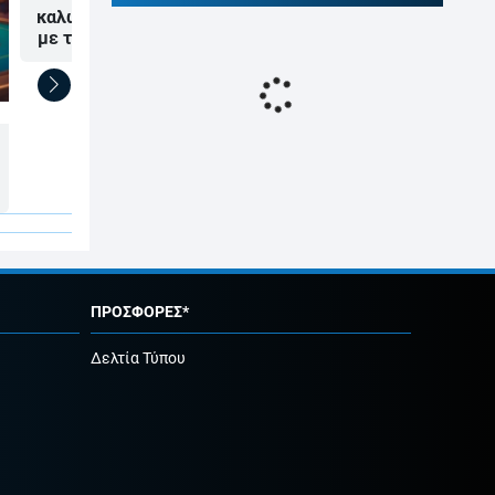
καλωσορίζει με έως 5120 Δώρα*
ΚΑΤΑΘΕΣΗ - P
με το promo code SUMMER5000!
DEAD
ΠΡΟΣΦΟΡΕΣ*
Δελτία Τύπου