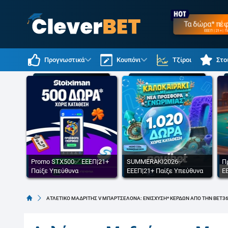
Τα δώρα* πέφ
ΕΕΕΠ | 21+ |
Προγνωστικά
Κουπόνι
Τζίροι
Στο
Promo STX500✅ ΕΕΕΠ|21+
SUMMERAKI2026✅
Π
Παίξε Υπεύθυνα
ΕΕΕΠ|21+ Παίξε Υπεύθυνα
Ε
ΑΤΛΕΤΙΚΟ ΜΑΔΡΙΤΗΣ V ΜΠΑΡΤΣΕΛΟΝΑ: ΕΝΙΣΧΥΣΗ* ΚΕΡΔΩΝ ΑΠΟ ΤΗΝ BET36