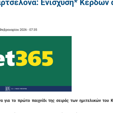
ρτσελόνα: Ενίσχυση* Κερδών 
Φεβρουαρίου 2026 - 07:35
α για το πρώτο παιχνίδι της σειράς των ημιτελικών του 