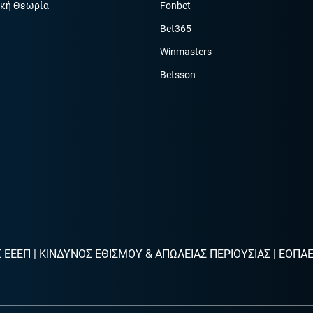
ική Θεωρία
Fonbet
Bet365
Winmasters
Betsson
 ΕΕΕΠ | ΚΙΝΔΥΝΟΣ ΕΘΙΣΜΟΥ & ΑΠΩΛΕΙΑΣ ΠΕΡΙΟΥΣΙΑΣ |
ΕΟΠΑΕ