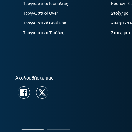
Προγνωστικά Ισοπαλίες
Κουπόνι Σ
Προγνωστικά Over
Στοίχημα
Προγνωστικά Goal Goal
Αθλητικά 
Προγνωστικά Τριάδες
Στοιχηματ
Ακολουθήστε μας