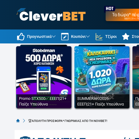
Τα δώρα* πέφ
ΕΕΕΠ | 21+ |
Προγνωστικά
Κουπόνι
Τζίροι
Στο
Promo STX500✅ ΕΕΕΠ|21+
SUMMERAKI2026✅
Π
Παίξε Υπεύθυνα
ΕΕΕΠ|21+ Παίξε Υπεύθυνα
Ε
🏆ΑΠΟΛΥΤΗ ΠΡΟΣΦΟΡΑ* ΓΝΩΡΙΜΙΑΣ ΑΠΟ ΤΗ NOVIBET!