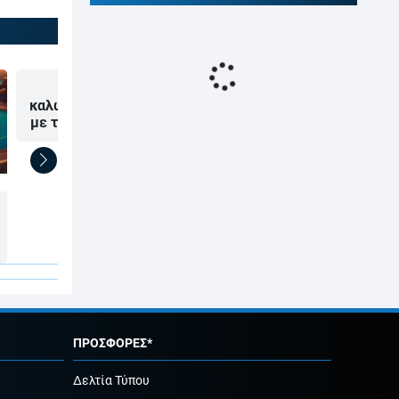
☀️To Pamestoixima.gr σε
🎁SUPER ΠΡΟΣ
καλωσορίζει με έως 5120 Δώρα*
ΚΑΤΑΘΕΣΗ - P
με το promo code SUMMER5000!
DEAD
ΠΡΟΣΦΟΡΕΣ*
Δελτία Τύπου