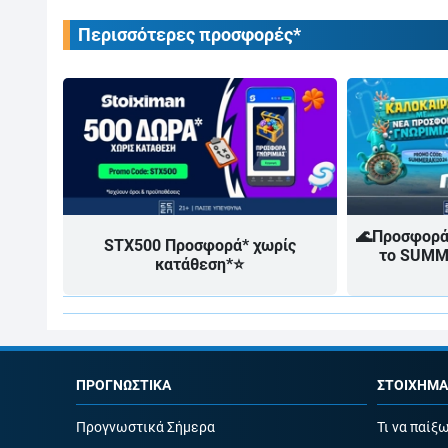
Περισσότερες προσφορές*
🌊Προσφορά*
STX500 Προσφορά* χωρίς
το SUMM
κατάθεση*⭐
ΠΡΟΓΝΩΣΤΙΚΑ
ΣΤΟΙΧΗΜΑ
Προγνωστικά Σήμερα
Τι να παίξ