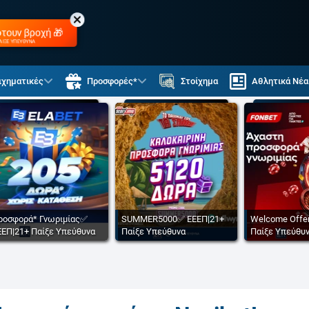
τουν βροχή 🎁
 ΠΑΙΞΕ ΥΠΕΥΘΥΝΑ
ιχηματικές
Προσφορές*
Στοίχημα
Αθλητικά Νέα
ροσφορά* Γνωριμίας✅
SUMMER5000✅ ΕΕΕΠ|21+
Welcome Offe
ΕΕΠ|21+ Παίξε Υπεύθυνα
Παίξε Υπεύθυνα
Παίξε Υπεύθυ