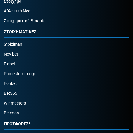
Στοίχημα
Αθλητικά Νέα
Στοιχηματική Θεωρία
ΣΤΟΙΧΗΜΑΤΙΚΕΣ
Stoiximan
Novibet
Elabet
Pamestoixima.gr
Fonbet
Bet365
Winmasters
Betsson
ΠΡΟΣΦΟΡΕΣ*