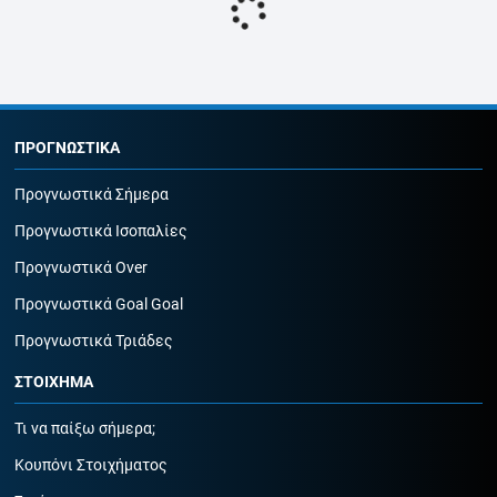
ΠΡΟΓΝΩΣΤΙΚΑ
Προγνωστικά Σήμερα
Προγνωστικά Ισοπαλίες
Προγνωστικά Over
Προγνωστικά Goal Goal
Προγνωστικά Τριάδες
ΣΤΟΙΧΗΜΑ
Τι να παίξω σήμερα;
Κουπόνι Στοιχήματος