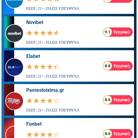
ΕΕΕΠ | 21+ | ΠΑΙΞΕ ΥΠΕΥΘΥΝΑ
Novibet
☆☆☆☆☆
★★★★★
9.1
Εγγραφή
ΕΕΕΠ | 21+ | ΠΑΙΞΕ ΥΠΕΥΘΥΝΑ
Elabet
☆☆☆☆☆
★★★★★
8.8
Εγγραφή
ΕΕΕΠ | 21+ | ΠΑΙΞΕ ΥΠΕΥΘΥΝΑ
Pamestoixima.gr
☆☆☆☆☆
★★★★★
8.6
Εγγραφή
ΕΕΕΠ | 21+ | ΠΑΙΞΕ ΥΠΕΥΘΥΝΑ
Fonbet
☆☆☆☆☆
★★★★★
8.6
Εγγραφή