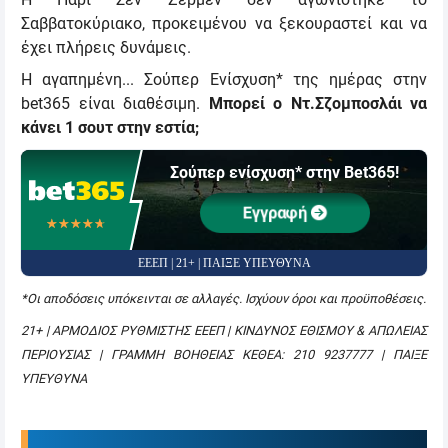
Σαββατοκύριακο, προκειμένου να ξεκουραστεί και να
έχει πλήρεις δυνάμεις.
Η αγαπημένη... Σούπερ Ενίσχυση* της ημέρας στην
bet365 είναι διαθέσιμη.
Μπορεί ο Ντ.Σζομποσλάι να
κάνει 1 σουτ στην εστία;
Σούπερ ενίσχυση* στην Bet365!
Εγγραφή
☆☆☆☆☆
★★★★★
ΕΕΕΠ | 21+ | ΠΑΙΞΕ ΥΠΕΥΘΥΝΑ
*Οι αποδόσεις υπόκεινται σε αλλαγές. Ισχύουν όροι και προϋποθέσεις.
21+ | ΑΡΜΟΔΙΟΣ ΡΥΘΜΙΣΤΗΣ ΕΕΕΠ | ΚΙΝΔΥΝΟΣ ΕΘΙΣΜΟΥ & ΑΠΩΛΕΙΑΣ
ΠΕΡΙΟΥΣΙΑΣ | ΓΡΑΜΜΗ ΒΟΗΘΕΙΑΣ ΚΕΘΕΑ: 210 9237777 | ΠΑΙΞΕ
ΥΠΕΥΘΥΝΑ