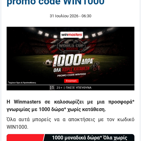
promo code WIN1000
31 Ιουλίου 2026 - 06:30
Η Winmasters σε καλοσωρίζει με μια προσφορά*
γνωριμίας με 1000 δώρα* χωρίς κατάθεση.
Όλα αυτά μπορείς να α αποκτήσεις με τον κωδικό
WIN1000.
1000 μοναδικά δώρα* Όλα χωρίς