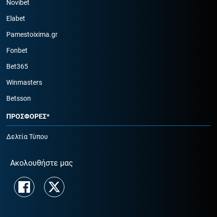
Novibet
Elabet
Pamestoixima.gr
Fonbet
Bet365
Winmasters
Betsson
ΠΡΟΣΦΟΡΕΣ*
Δελτία Τύπου
Ακολουθήστε μας