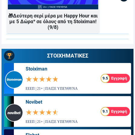
🎁Δεύτερη σερί μέρα με Happy Hour και
με 5 Δώρα* σε όλους από τη Stoiximan!
(9/8)
ΣΤΟΙΧΗΜΑΤΙΚΕΣ
Stoiximan
☆☆☆☆☆
★★★★★
9.5
Εγγραφή
ΕΕΕΠ | 21+ | ΠΑΙΞΕ ΥΠΕΥΘΥΝΑ
Novibet
☆☆☆☆☆
★★★★★
9.1
Εγγραφή
ΕΕΕΠ | 21+ | ΠΑΙΞΕ ΥΠΕΥΘΥΝΑ