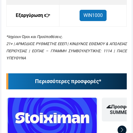
Εξαργύρωση 👉
WIN1000
*Iσχύουν Όροι και Προϋποθέσεις.
21+ | ΑΡΜΟΔΙΟΣ ΡΥΘΜΙΣΤΗΣ ΕΕΕΠ | ΚΙΝΔΥΝΟΣ ΕΘΙΣΜΟΥ & ΑΠΩΛΕΙΑΣ
ΠΕΡΙΟΥΣΙΑΣ | ΕΟΠΑΕ – ΓΡΑΜΜΗ ΣΥΜΒΟΥΛΕΥΤΙΚΗΣ: 1114 | ΠΑΙΞΕ
ΥΠΕΥΘΥΝΑ
Περισσότερες προσφορές*
🌊Προσφορά
SUMMERAKI