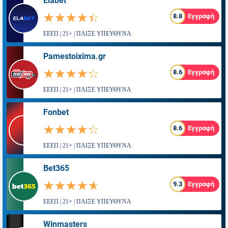
Elabet
☆☆☆☆☆
★★★★★
8.8
Εγγραφή
ΕΕΕΠ | 21+ | ΠΑΙΞΕ ΥΠΕΥΘΥΝΑ
Pamestoixima.gr
☆☆☆☆☆
★★★★★
8.6
Εγγραφή
ΕΕΕΠ | 21+ | ΠΑΙΞΕ ΥΠΕΥΘΥΝΑ
Fonbet
☆☆☆☆☆
★★★★★
8.6
Εγγραφή
ΕΕΕΠ | 21+ | ΠΑΙΞΕ ΥΠΕΥΘΥΝΑ
Bet365
☆☆☆☆☆
★★★★★
9.3
Εγγραφή
ΕΕΕΠ | 21+ | ΠΑΙΞΕ ΥΠΕΥΘΥΝΑ
Winmasters