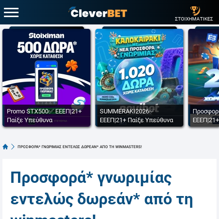
ΣΤΟΙΧΗΜΑΤΙΚΕΣ
Promo STX500✅ ΕΕΕΠ|21+
SUMMERAKI2026✅
Προσφορ
Παίξε Υπεύθυνα
ΕΕΕΠ|21+ Παίξε Υπεύθυνα
ΕΕΕΠ|21+
ΠΡΟΣΦΟΡΑ* ΓΝΩΡΙΜΙΑΣ ΕΝΤΕΛΩΣ ΔΩΡΕΑΝ* ΑΠΟ ΤΗ WINMASTERS!
Προσφορά* γνωριμίας
εντελώς δωρεάν* από τη