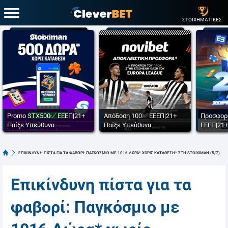
ΣΤΟΙΧΗΜΑΤΙΚΕΣ
Promo STX500✅ ΕΕΕΠ|21+
Απόδοση 100✅ ΕΕΕΠ|21+
Προσφορ
Παίξε Υπεύθυνα
Παίξε Υπεύθυνα
ΕΕΕΠ|21+
ΕΠΙΚΙΝΔΥΝΗ ΠΙΣΤΑ ΓΙΑ ΤΑ ΦΑΒΟΡΙ: ΠΑΓΚΟΣΜΙΟ ΜΕ 1016 ΔΩΡΑ* ΧΩΡΙΣ ΚΑΤΑΘΕΣΗ* ΣΤΗ STOIXIMAN (5/7)
Επικίνδυνη πίστα για τα
φαβορί: Παγκόσμιο με