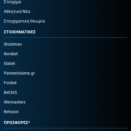
Στοίχημα
Αθλητικά Νέα
Στοιχηματική Θεωρία
ΣΤΟΙΧΗΜΑΤΙΚΕΣ
Stoiximan
Novibet
Elabet
Pamestoixima.gr
Fonbet
Bet365
Winmasters
Betsson
ΠΡΟΣΦΟΡΕΣ*