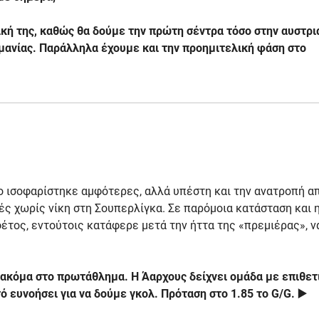
ική της, καθώς θα δούμε την πρώτη σέντρα τόσο στην αυστρι
ρμανίας. Παράλληλα έχουμε και την προημιτελική φάση στο
νο ισοφαρίστηκε αμφότερες, αλλά υπέστη και την ανατροπή α
ές χωρίς νίκη στη Σουπερλίγκα. Σε παρόμοια κατάσταση και 
φέτος, εντούτοις κατάφερε μετά την ήττα της «πρεμιέρας», ν
ι ακόμα στο πρωτάθλημα. Η Άαρχους δείχνει ομάδα με επιθετ
ό ευνοήσει για να δούμε γκολ. Πρόταση στο 1.85 το
G/G.
▶️