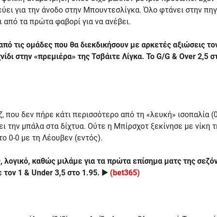
εύει για την άνοδο στην Μπουντεσλίγκα. Όλο φτάνει στην πηγ
ι από τα πρώτα φαβορί για να ανέβει.
πό τις ομάδες που θα διεκδικήσουν με αρκετές αξιώσεις
το
ίδι στην «πρεμιέρα» της Τσβάιτε Λίγκα. Το
G/G & Over 2,5
στ
, που δεν πήρε κάτι περισσότερο από τη «λευκή» ισοπαλία (0
 την μπάλα στα δίχτυα. Ούτε η Μπίρσχοτ ξεκίνησε με νίκη τ
ο 0-0 με τη Λέουβεν (εντός).
, λογικό, καθώς μιλάμε για τα πρώτα επίσημα ματς της σεζόν
 τον 1 &
Under 3,5
στο 1.95.
▶️
(
bet365
)