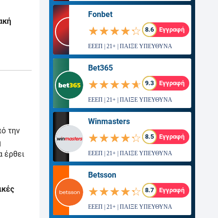
Fonbet
ακή
☆☆☆☆☆
★★★★★
8.6
Εγγραφή
ΕΕΕΠ | 21+ | ΠΑΙΞΕ ΥΠΕΥΘΥΝΑ
Bet365
☆☆☆☆☆
★★★★★
9.3
Εγγραφή
ΕΕΕΠ | 21+ | ΠΑΙΞΕ ΥΠΕΥΘΥΝΑ
Winmasters
πό την
☆☆☆☆☆
★★★★★
8.5
Εγγραφή
η
α έρθει
ΕΕΕΠ | 21+ | ΠΑΙΞΕ ΥΠΕΥΘΥΝΑ
Betsson
ικές
☆☆☆☆☆
★★★★★
8.7
Εγγραφή
ΕΕΕΠ | 21+ | ΠΑΙΞΕ ΥΠΕΥΘΥΝΑ