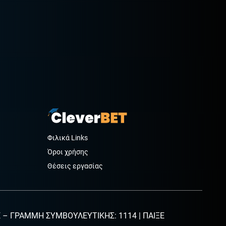
Φιλικά Links
Όροι χρήσης
Θέσεις εργασίας
 – ΓΡΑΜΜΗ ΣΥΜΒΟΥΛΕΥΤΙΚΗΣ: 1114 |
ΠΑΙΞΕ