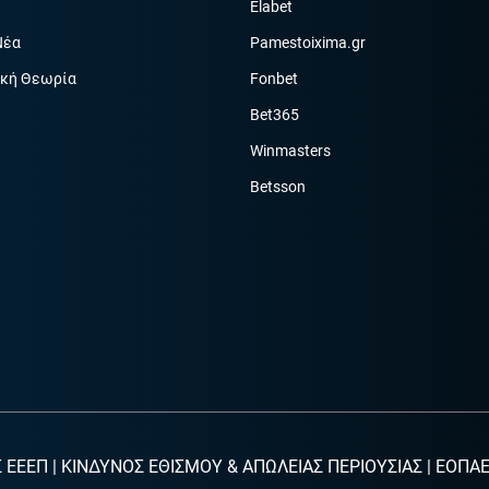
Elabet
Νέα
Pamestoixima.gr
ική Θεωρία
Fonbet
Bet365
Winmasters
Betsson
 ΕΕΕΠ | ΚΙΝΔΥΝΟΣ ΕΘΙΣΜΟΥ & ΑΠΩΛΕΙΑΣ ΠΕΡΙΟΥΣΙΑΣ |
ΕΟΠΑΕ