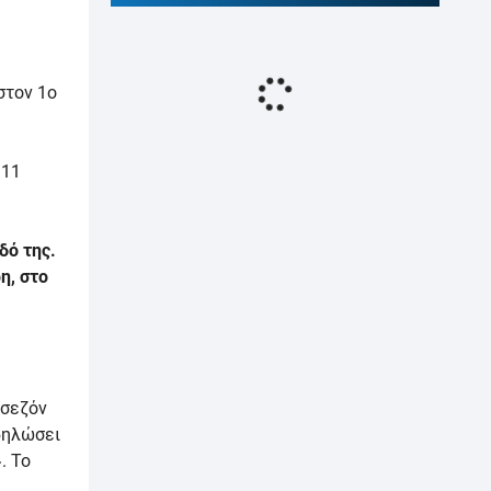
στον 1ο
 11
δό της.
η, στο
 σεζόν
δηλώσει
. Το