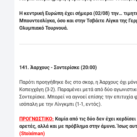
Η
κεντρική Ευρώπη έχει σήμερα (02/08) την… τιμητ
Μπουντεσλίγκα, όσο και στην Τσβάιτε Λίγκα της Γε
Ολυμπιακό Τουρνουά.
141
.
Άαρχους
-
Σοντερίσκε
(
20:00
)
Παρότι προηγήθηκε δις στο σκορ, η Άαρχους όχι μό
Κοπεγχάγη (3-2). Παραμένει μετά από δύο αγωνιστικ
Σοντερίσκε. Μπορεί να αγνοεί επίσης την επιτυχία 
ισόπαλη με την Λίνγκμπι (1-1, εντός).
ΠΡΟΓΝΩΣΤΙΚΟ:
Καμία από τις δύο δεν έχει κερδίσε
αρετές, αλλά και με πρόβλημα στην άμυνα. Ίσως αυτ
(
Stoiximan
)