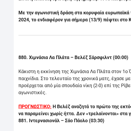
Με την αγωνιστική δράση στα κορυφαία ευρωπαϊκά 
2024,
το ενδιαφέρον για σήμερα (13/9) πέφτει στο 
880
.
Χ
ιμνάσια Λα Πλάτα – Βελέζ Σάρσφιλντ (00:00)
Κάκιστη η εκκίνηση της Χιμνάσια Λα Πλάτα στον 1ο 
παιχνίδια. Στο τελευταίο της χρονικά ματς, έχασε μ
προέρχεται από μία σπουδαία νίκη (2-0) επί της Ρί
αγωνιστικές.
ΠΡΟΓΝΩΣΤΙΚΟ:
Η Βελέζ αναζητά το πρώτο της εκτός
να παραμείνει χωρίς ήττα. Δεν «τρελαίνονται» στα γ
881
.
Ιντερνασιονάλ
–
Σάο Πάολο
(
03:30
)