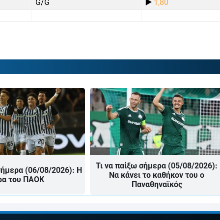
G/G
▶️
1,80
Τι να παίξω σήμερα (05/08/2026):
σήμερα (06/08/2026): Η
Να κάνει το καθήκον του ο
α του ΠΑΟΚ
Παναθηναϊκός