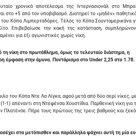
υταίο χρονικά αποτέλεσμα της Ιντερνασιονάλ στο Μπραζ
αι στο +5 από τον υποβιβασμό
.
Διατηρεί το «μηδέν» παθητικ
ά του Κόπα Λιμπερταδόρες. Τέλος το Κόπα Σουνταμερικάνα γ
Κίτο. Επιβεβαίωσε την κακή
της
κατάσταση, συμπληρώνον
μένει για έξι αγωνιστικές χωρίς νίκη.
 τη νίκη στο πρωτάθλημα, όμως το τελευταίο διάστημα, η
ερη έμφαση στην άμυνα. Ποντάρισμα στο
Under 2,25
στο 1.78.
λο του Κόπα Ντε Λα Λίγκα, αφού μετά από δύο σερί νίκες, μ
(1-1) απέναντι στη Ντεφένσα Χουστίθια. Παρθενική νίκη για 
ην Πλατένσε. Πήρε τους πρώτους της τρεις βαθμούς και ξεκ
οσέχει στα μετόπισθεν και παράλληλα ψάχνει αυτή τη μία ευ