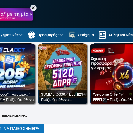
* με τη μία »
 ΠΑΙΞΕ ΥΠΕΥΘΥΝΑ
ιχηματικές
Προσφορές*
Στοίχημα
Αθλητικά Νέα
ορά* Γνωριμίας✅
SUMMER5000✅ ΕΕΕΠ|21+
Welcome Offer*✅
21+ Παίξε Υπεύθυνα
Παίξε Υπεύθυνα
ΕΕΕΠ|21+ Παίξε Υπεύθ
ΑΤΙΝΙΚΗΣ ΑΜΕΡΙΚΗΣ
ΤΙ ΝΑ ΠΑΙΞΩ ΣΗΜΕΡΑ