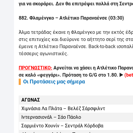
για να σκοράρει. Δεν θα επιτρέψει πολλά στη Σεντρά
882. Φλαμένγκο – Ατλέτικο Παραναένσε (03:30)
Άλμα τετράδας έκανε η Φλαμένγκο με την εκτός έδ
στις επιτυχίες και διεύρυνε το αήττητο σερί της στ
έμεινε η Ατλέτικο Παραναένσε.
Back-to-back
ισοπαλί
τέσσερις αγωνιστικές.
ΠΡΟΓΝΩΣΤΙΚΟ:
Αρνείται να χάσει η Ατλέτικο Παραν
σε καλό «φεγγάρι». Πρόταση το
G/G
στο 1.80.
▶️
(
be
Οι Προτάσεις μας σήμερα
ΑΓΩΝΑΣ
Χιμνάσια Λα Πλάτα – Βελέζ Σάρσφιλντ
Ιντερνασιονάλ – Σάο Πάολο
Σαρμιέντο Χουνίν – Σεντράλ Κόρδοβα