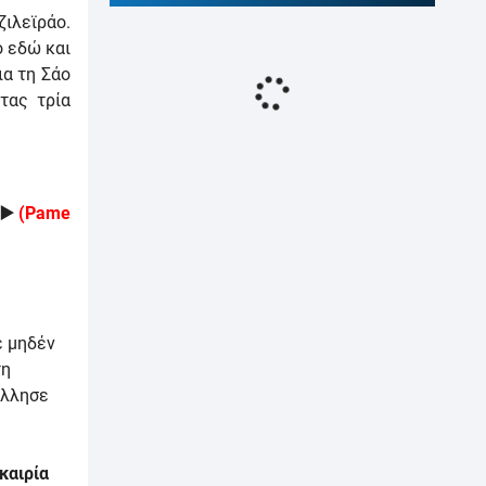
ιλεϊράο.
ό εδώ και
ια τη Σάο
τας τρία
 ▶️
(
Pame
ε μηδέν
τη
όλλησε
καιρία