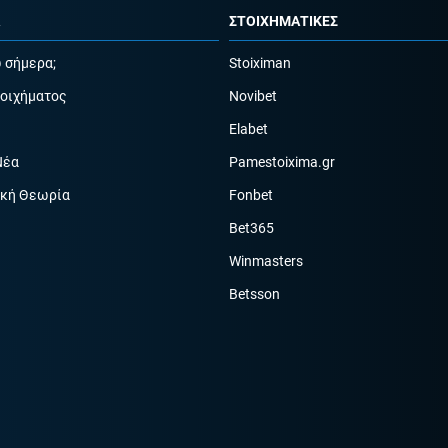
ΣΤΟΙΧΗΜΑΤΙΚΕΣ
ω σήμερα;
Stoiximan
τοιχήματος
Novibet
Elabet
Νέα
Pamestoixima.gr
ική Θεωρία
Fonbet
Bet365
Winmasters
Betsson