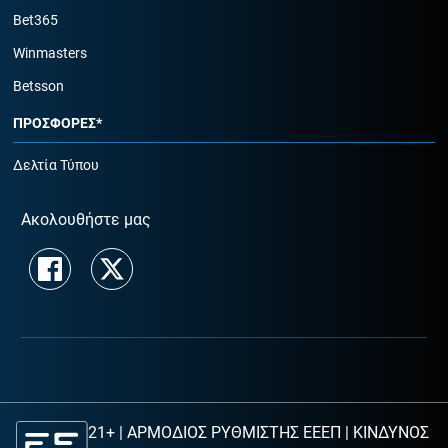
Bet365
Winmasters
Betsson
ΠΡΟΣΦΟΡΕΣ*
Δελτία Τύπου
Ακολουθήστε μας
21+ | ΑΡΜΟΔΙΟΣ ΡΥΘΜΙΣΤΗΣ ΕΕΕΠ | ΚΙΝΔΥΝΟΣ