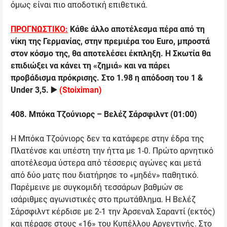
όμως είναι πιο αποδοτική επιθετικά.
ΠΡΟΓΝΩΣΤΙΚΟ:
Κάθε άλλο αποτέλεσμα πέρα από τη
νίκη της Γερμανίας, στην πρεμιέρα του
Euro,
μπροστά
στον κόσμο της, θα αποτελέσει
έκπληξη. Η Σκωτία θα
επιδιώξει να κάνει τη «ζημιά» και να πάρει
προβάδισμα πρόκρισης. Στο 1.98 η απόδοση του 1 &
Under 3,5.
▶️
(
Stoiximan
)
408
.
Μπόκα Τζούνιορς
–
Βελέζ Σάρσφιλντ
(01:00)
Η Μπόκα Τζούνιορς δεν τα κατάφερε στην έδρα της
Πλατένσε και υπέστη την ήττα με 1-0. Πρώτο αρνητικό
αποτέλεσμα ύστερα από τέσσερις αγώνες και μετά
από δύο ματς που διατήρησε το «μηδέν» παθητικό.
Παρέμεινε με συγκομιδή τεσσάρων βαθμών σε
ισάριθμες αγωνιστικές στο πρωτάθλημα. Η Βελέζ
Σάρσφιλντ κέρδισε με 2-1 την Άρσεναλ Σαραντί (εκτός)
και πέρασε στους «16» του Κυπέλλου Αργεντινής. Στο