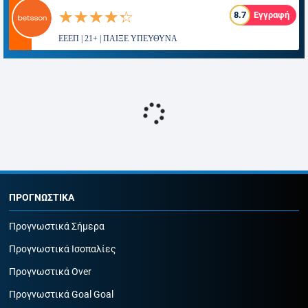
☆☆☆☆☆
★★★★★
8.7
Εγγραφή
ΕΕΕΠ | 21+ | ΠΑΙΞΕ ΥΠΕΥΘΥΝΑ
ΠΡΟΓΝΩΣΤΙΚΑ
Προγνωστικά Σήμερα
Προγνωστικά Ισοπαλίες
Προγνωστικά Over
Προγνωστικά Goal Goal