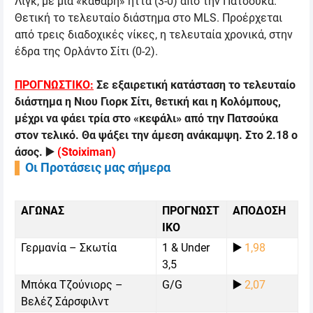
Λιγκ, με μία «καθαρή» ήττα (3-0) από την Πατσούκα.
Θετική το τελευταίο διάστημα στο
MLS.
Προέρχεται
από τρεις διαδοχικές νίκες, η τελευταία χρονικά, στην
έδρα της Ορλάντο Σίτι (0-2).
ΠΡΟΓΝΩΣΤΙΚΟ:
Σε εξαιρετική κατάσταση το τελευταίο
διάστημα η Νιου Γιορκ Σίτι, θετική και η Κολόμπους,
μέχρι να φάει τρία στο «κεφάλι» από την Πατσούκα
στον τελικό. Θα ψάξει την άμεση ανάκαμψη. Στο 2.18 ο
άσος. ▶️
(
Stoiximan
)
Οι Προτάσεις μας σήμερα
ΑΓΩΝΑΣ
ΠΡΟΓΝΩΣΤ
ΑΠΟΔΟΣΗ
ΙΚΟ
Γερμανία – Σκωτία
1 & Under
▶️
1,98
3,5
Μπόκα Τζούνιορς –
G/G
▶️
2,07
Βελέζ Σάρσφιλντ