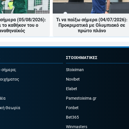
 σήμερα (05/08/2026):
Τι να παίξω σήμερα (04/07/2026):
ι το καθήκον του ο
Προκριματικά με Ολυμπιακό σε
αναθηναϊκός
πρώτο πλάνο
ΣΤΟΙΧΗΜΑΤΙΚΕΣ
ω σήμερα;
Stoiximan
τοιχήματος
Novibet
Elabet
Νέα
Pamestoixima.gr
ική Θεωρία
Fonbet
Bet365
Winmasters