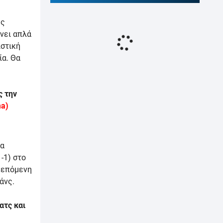
ης
άνει απλά
ιστική
ία. Θα
ς την
ma
)
ία
-1) στο
ν επόμενη
άνς.
ατς και