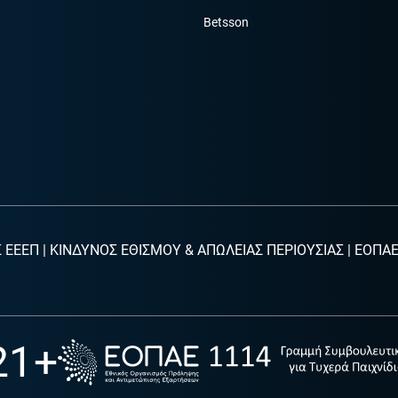
Betsson
 ΕΕΕΠ | ΚΙΝΔΥΝΟΣ ΕΘΙΣΜΟΥ & ΑΠΩΛΕΙΑΣ ΠΕΡΙΟΥΣΙΑΣ |
ΕΟΠΑΕ
21+