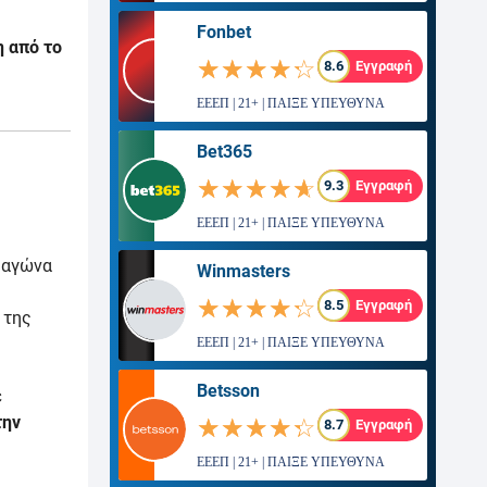
Fonbet
η από το
☆☆☆☆☆
★★★★★
8.6
Εγγραφή
ΕΕΕΠ | 21+ | ΠΑΙΞΕ ΥΠΕΥΘΥΝΑ
Bet365
☆☆☆☆☆
★★★★★
9.3
Εγγραφή
ΕΕΕΠ | 21+ | ΠΑΙΞΕ ΥΠΕΥΘΥΝΑ
 αγώνα
Winmasters
☆☆☆☆☆
★★★★★
8.5
Εγγραφή
 της
ΕΕΕΠ | 21+ | ΠΑΙΞΕ ΥΠΕΥΘΥΝΑ
Betsson
ε
την
☆☆☆☆☆
★★★★★
8.7
Εγγραφή
ΕΕΕΠ | 21+ | ΠΑΙΞΕ ΥΠΕΥΘΥΝΑ