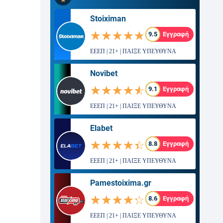
Stoiximan
☆☆☆☆☆
★★★★★
9.5
Εγγραφή
ΕΕΕΠ | 21+ | ΠΑΙΞΕ ΥΠΕΥΘΥΝΑ
Novibet
☆☆☆☆☆
★★★★★
9.1
Εγγραφή
ΕΕΕΠ | 21+ | ΠΑΙΞΕ ΥΠΕΥΘΥΝΑ
Elabet
☆☆☆☆☆
★★★★★
8.8
Εγγραφή
ΕΕΕΠ | 21+ | ΠΑΙΞΕ ΥΠΕΥΘΥΝΑ
Pamestoixima.gr
☆☆☆☆☆
★★★★★
8.6
Εγγραφή
ΕΕΕΠ | 21+ | ΠΑΙΞΕ ΥΠΕΥΘΥΝΑ