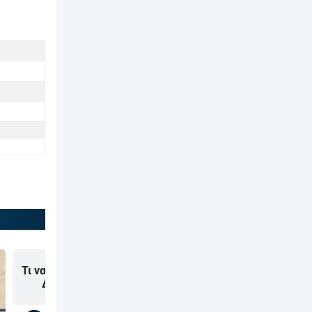
Τι να παίξω σήμερα (03/08/2026):
Τι να παίξω σήμερ
Δράση πριν τα ευρωπαϊκά
Σταθερά με Σκανδι