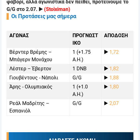
φαβορί, αλλά αγωνιστικά δεν πείθει, προτείνουμε το
G/G
στο 2.07.
▶️
(
Stoiximan
)
Οι Προτάσεις μας σήμερα
ΑΓΩΝΑΣ
ΠΡΟΓΝΩΣΤ
ΑΠΟΔΟΣΗ
ΙΚΟ
Βέρντερ Βρέμης –
1 (+1.75
▶️
1,72
Μπάγερν Μονάχου
Α.Η.)
Λέστερ – Έβερτον
1 DNB
▶️
1,82
Γιουβέντους - Νάπολι
G/G
▶️
1,88
Άρης - Ολυμπιακός
1 (+1.0
▶️
1,80
Α.Η.)
Ρεάλ Μαδρίτης –
G/G
▶️
2,07
Εσπανιόλ