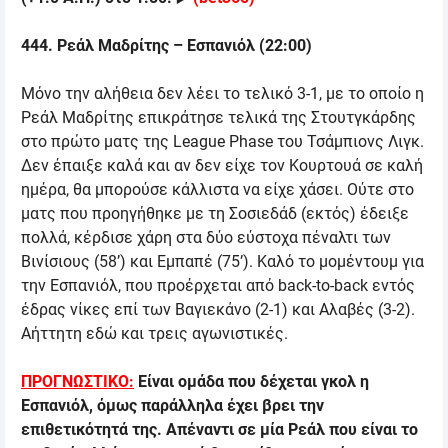
444
.
Ρεάλ Μαδρίτης – Εσπανιόλ
(22:00)
Μόνο την αλήθεια δεν λέει το τελικό 3-1, με το οποίο η
Ρεάλ Μαδρίτης επικράτησε τελικά της Στουτγκάρδης
στο πρώτο ματς της
League Phase
του Τσάμπιονς Λιγκ.
Δεν έπαιξε καλά και αν δεν είχε τον Κουρτουά σε καλή
ημέρα, θα μπορούσε κάλλιστα να είχε χάσει. Ούτε στο
ματς που προηγήθηκε με τη Σοσιεδάδ (εκτός) έδειξε
πολλά, κέρδισε χάρη στα δύο εύστοχα πέναλτι των
Βινίσιους (58’) και Εμπαπέ (75’). Καλό το μομέντουμ για
την Εσπανιόλ, που προέρχεται από
back-to-back
εντός
έδρας νίκες επί των Βαγιεκάνο (2-1) και Αλαβές (3-2).
Αήττητη εδώ και τρεις αγωνιστικές.
ΠΡΟΓΝΩΣΤΙΚΟ:
Είναι ομάδα που δέχεται γκολ η
Εσπανιόλ, όμως παράλληλα έχει βρει την
επιθετικότητά της. Απέναντι σε μία Ρεάλ που είναι το