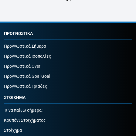
ΠΡΟΓΝΩΣΤΙΚΑ
Προγνωστικά Σήμερα
Προγνωστικά Ισοπαλίες
Προγνωστικά Over
Προγνωστικά Goal Goal
Προγνωστικά Τριάδες
ΣΤΟΙΧΗΜΑ
Τι να παίξω σήμερα;
Κουπόνι Στοιχήματος
Στοίχημα