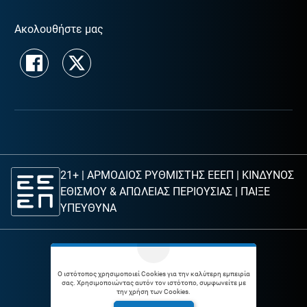
Ακολουθήστε μας
21+ | ΑΡΜΟΔΙΟΣ ΡΥΘΜΙΣΤΗΣ ΕΕΕΠ | ΚΙΝΔΥΝΟΣ
ΕΘΙΣΜΟΥ & ΑΠΩΛΕΙΑΣ ΠΕΡΙΟΥΣΙΑΣ |
ΠΑΙΞΕ
ΥΠΕΥΘΥΝΑ
21+
Ο ιστότοπος χρησιμοποιεί Cookies για την καλύτερη εμπειρία
σας. Χρησιμοποιώντας αυτόν τον ιστότοπο, συμφωνείτε με
την χρήση των Cookies.