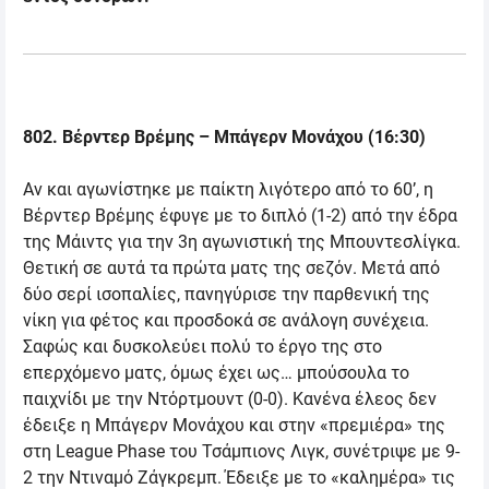
802
.
Βέρντερ Βρέμης – Μπάγερν Μονάχου
(
16:30
)
Αν και αγωνίστηκε με παίκτη λιγότερο από το 60’, η
Βέρντερ Βρέμης έφυγε με το διπλό (1-2) από την έδρα
της Μάιντς για την 3η αγωνιστική της Μπουντεσλίγκα.
Θετική σε αυτά τα πρώτα ματς της σεζόν. Μετά από
δύο σερί ισοπαλίες, πανηγύρισε την παρθενική της
νίκη για φέτος και προσδοκά σε ανάλογη συνέχεια.
Σαφώς και δυσκολεύει πολύ το έργο της στο
επερχόμενο ματς, όμως έχει ως… μπούσουλα το
παιχνίδι με την Ντόρτμουντ (0-0). Κανένα έλεος δεν
έδειξε η Μπάγερν Μονάχου και στην «πρεμιέρα» της
στη
League Phase
του Τσάμπιονς Λιγκ, συνέτριψε με 9-
2 την Ντιναμό Ζάγκρεμπ. Έδειξε με το «καλημέρα» τις