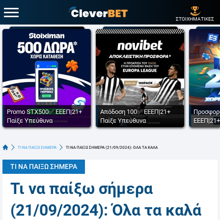
ΣΤΟΙΧΗΜΑΤΙΚΕΣ
Promo STX500✅ ΕΕΕΠ|21+
Απόδοση 100✅ ΕΕΕΠ|21+
Προσφορ
Παίξε Υπεύθυνα
Παίξε Υπεύθυνα
ΕΕΕΠ|21+
ΤΙ ΝΑ ΠΑΙΞΩ ΣΗΜΕΡΑ
ΤΙ ΝΑ ΠΑΙΞΩ ΣΗΜΕΡΑ (21/09/2024): ΟΛΑ ΤΑ ΚΑΛΑ
ΤΙ ΝΑ ΠΑΙΞΩ ΣΗΜΕΡΑ
Τι να παίξω σήμερα
(21/09/2024): Όλα τα καλά