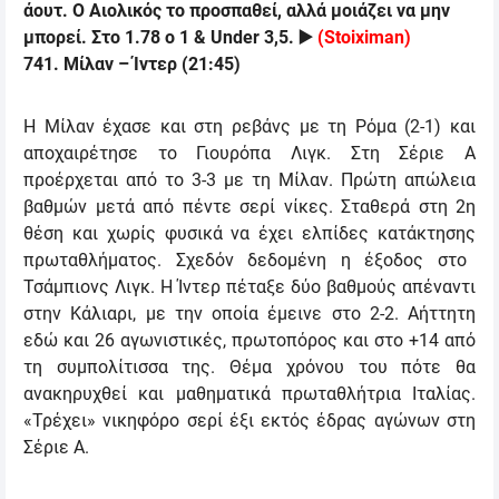
άουτ. Ο Αιολικός το προσπαθεί, αλλά μοιάζει να μην
μπορεί. Στο 1.78 ο 1 &
Under 3,5.
▶️
(
Stoiximan
)
741
.
Μίλαν
–
Ίντερ
(
21:45
)
H Μίλαν
έχασε και στη ρεβάνς με τη Ρόμα (2-1) και
αποχαιρέτησε το Γιουρόπα Λιγκ.
Στη Σέριε Α
προέρχεται από το 3-3 με τη Μίλαν. Πρώτη απώλεια
βαθμών μετά από πέντε σερί νίκες.
Σταθερά στη 2η
θέση και χωρίς φυσικά να έχει ελπίδες
κατάκτησης
πρωταθλήματος.
Σχεδόν δεδομένη η έξοδος στο
Τσάμπιονς Λιγκ. Η Ίντερ πέταξε δύο βαθμούς απέναντι
στην Κάλιαρι, με την οποία έμεινε στο 2-2.
Αήττητη
εδώ και 26 αγωνιστικές, πρωτοπόρος και στο +14 από
τη συμπολίτισσα της. Θέμα χρόνου του πότε θα
ανακηρυχθεί και
μαθηματικά πρωταθλήτρια Ιταλίας.
«Τρέχει» νικηφόρο σερί έξι εκτός έδρας αγώνων στη
Σέριε Α.