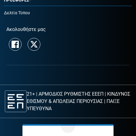
ΠΡΟΣΦΟΡΕΣ*
Δελτία Τύπου
Ακολουθήστε μας
21+ | ΑΡΜΟΔΙΟΣ ΡΥΘΜΙΣΤΗΣ ΕΕΕΠ | ΚΙΝΔΥΝΟΣ
ΕΘΙΣΜΟΥ & ΑΠΩΛΕΙΑΣ ΠΕΡΙΟΥΣΙΑΣ |
ΠΑΙΞΕ
ΥΠΕΥΘΥΝΑ
21+