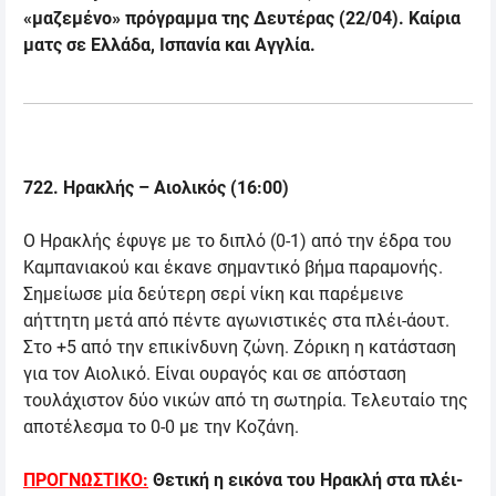
«μαζεμένο» πρόγραμμα της Δευτέρας (22/04). Καίρια
ματς σε Ελλάδα, Ισπανία και Αγγλία.
722. Ηρακλής – Αιολικός (16:00)
Ο Ηρακλής έφυγε με το διπλό (0-1) από την έδρα του
Καμπανιακού και έκανε σημαντικό βήμα παραμονής.
Σημείωσε μία δεύτερη σερί νίκη και παρέμεινε
αήττητη μετά από πέντε αγωνιστικές στα πλέι-άουτ.
Στο +5 από την επικίνδυνη ζώνη. Ζόρικη η κατάσταση
για τον Αιολικό. Είναι ουραγός και σε απόσταση
τουλάχιστον δύο νικών από τη σωτηρία. Τελευταίο της
αποτέλεσμα το 0-0 με την Κοζάνη.
ΠΡΟΓΝΩΣΤΙΚΟ:
Θετική η εικόνα του Ηρακλή στα πλέι-