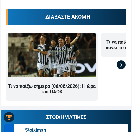
ΔΙΑΒΑΣΤΕ ΑΚΟΜΗ
Τι να παίξω
κάνει το κα
Τι να παίξω σήμερα (06/08/2026): Η ώρα
του ΠΑΟΚ
ΣΤΟΙΧΗΜΑΤΙΚΕΣ
Stoiximan