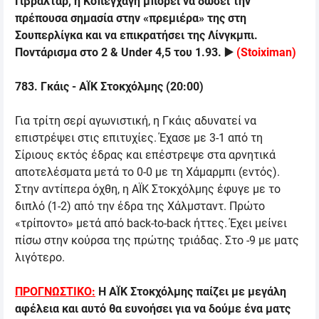
Γιβραλτάρ, η Κοπεγχάγη μπορεί να δώσει την
πρέπουσα σημασία στην «πρεμιέρα» της στη
Σουπερλίγκα και να επικρατήσει της Λίνγκμπι.
Ποντάρισμα στο 2 &
Under 4,5
του 1.93.
▶️
(
Stoiximan
)
783. Γκάις - ΑΪΚ Στοκχόλμης (20:00)
Για τρίτη σερί αγωνιστική, η Γκάις αδυνατεί να
επιστρέψει στις επιτυχίες. Έχασε με 3-1 από τη
Σίριους εκτός έδρας και επέστρεψε στα αρνητικά
αποτελέσματα μετά το 0-0 με τη Χάμαρμπι (εντός).
Στην αντίπερα όχθη, η ΑΪΚ Στοκχόλμης έφυγε με το
διπλό (1-2) από την έδρα της Χάλμσταντ. Πρώτο
«τρίποντο» μετά από
back-to-back
ήττες. Έχει μείνει
πίσω στην κούρσα της πρώτης τριάδας. Στο -9 με ματς
λιγότερο.
ΠΡΟΓΝΩΣΤΙΚΟ:
Η ΑΪΚ Στοκχόλμης παίζει με μεγάλη
αφέλεια και αυτό θα ευνοήσει για να δούμε ένα ματς