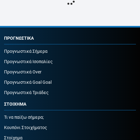
ΠΡΟΓΝΩΣΤΙΚΑ
Προγνωστικά Σήμερα
Προγνωστικά Ισοπαλίες
Προγνωστικά Over
Προγνωστικά Goal Goal
Προγνωστικά Τριάδες
ΣΤΟΙΧΗΜΑ
Τι να παίξω σήμερα;
Κουπόνι Στοιχήματος
Στοίχημα