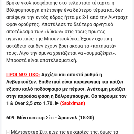
βρήκε γκολ ισοφάρισης στο τελευταίο τέταρτο, η
Βόλφσμπουργκ επέτρεψε ένα δεύτερο τέρμα και δεν
απέφυγε την εντός έδρας ήττα με 2-1 από την Άιντραχτ
Φρανκφούρτης. Αποτέλεσε το δεύτερο αρνητικό
αποτέλεσμα των «λύκων» στις τρεις πρώτες
αγωνιστικές της Μπουντεσλίγκα. Έχουν σχετική
αστάθεια και δεν έχουν βρει ακόμα τα «πατήματά»
τους. Λίγο την άμυνα χρειάζεται να «συμμαζέψει».
Μπροστά είναι αποτελεσματική.
ΠΡΟΓΝΩΣΤΙΚΟ:
Αρχίζει και αποκτά ρυθμό η
Λεβερκούζεν. Επιθετικά είναι παραγωγική και παίζει
εξίσου καλό ποδόσφαιρο με πέρυσι. Ανέτοιμη μοιάζει
στην παρούσα φάση η Βόλφσμπουργκ. Θα πάρουμε τον
1 &
Over 2,5
στο 1.70.
▶️
(
Stoiximan
)
609
. Μάντσεστερ Σίτι - Άρσεναλ (18:30)
Η Μάντσεστερ Σίτι είχε τις ευκαιρίες της, όμως τα