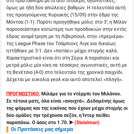
στο πρωτάθλημα μετά από τέσσερις αγωνιστικές,
όμως με ήδη δύο απώλειες βαθμών. Η τελευταία αυτή
της προηγούμενης Κυριακής (15/09) στην έδρα της
Μόντσα (1-1). Παρότι προηγήθηκε μόλις στο 3’, η Μίλαν
παρουσιάστηκε κατώτερη των προσδοκιών στην εντός
έδρας αναμέτρηση με τη Λίβερπουλ, στην «πρεμιέρα»
της
League Phase
του Τσάμπιονς Λιγκ και δικαίως
ηττήθηκε με 3-1. Δεν «πατάει» μέχρι στιγμής καλά.
Χαρακτηριστικό είναι ότι στη Σέριε Α παραπαίει και
μετρά μόλις μία νίκη σε τέσσερις αγωνιστικές, αυτή με
τη Βενέτσια (4-0) στο τελευταίο της χρονικά παιχνίδι.
Δέχεται με ευκολία γκολ και αυτό αποτελεί «πληγή».
ΠΡΟΓΝΩΣΤΙΚΟ:
Μιλάμε για το ντέρμπι του Μιλάνου.
Σε τέτοια ματς, όλα είναι «ανοιχτά». Δεδομένης όμως
της φόρμας και της εικόνας που έχουν μέχρι στιγμής οι
δύο ομάδες την τρέχουσα σεζόν, η Ίντερ πείθει
παραπάνω. Ο άσος στο 1.70.
▶️
(
Stoiximan
)
Οι Προτάσεις μας σήμερα