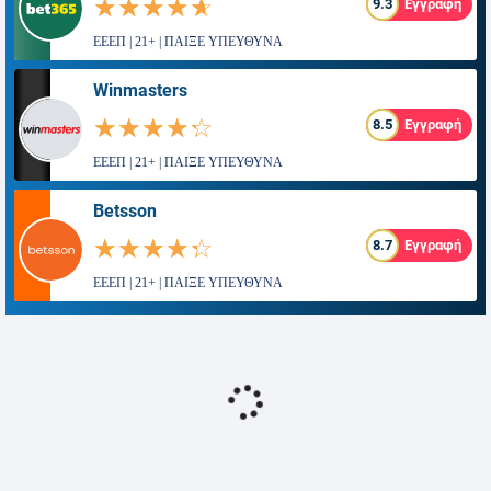
☆☆☆☆☆
★★★★★
9.3
Εγγραφή
ΕΕΕΠ | 21+ | ΠΑΙΞΕ ΥΠΕΥΘΥΝΑ
Winmasters
☆☆☆☆☆
★★★★★
8.5
Εγγραφή
ΕΕΕΠ | 21+ | ΠΑΙΞΕ ΥΠΕΥΘΥΝΑ
Betsson
☆☆☆☆☆
★★★★★
8.7
Εγγραφή
ΕΕΕΠ | 21+ | ΠΑΙΞΕ ΥΠΕΥΘΥΝΑ