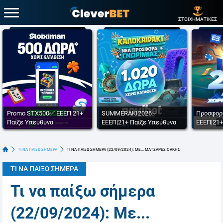
ΣΤΟΙΧΗΜΑΤΙΚΕΣ
Promo STX500✅ ΕΕΕΠ|21+
SUMMERAKI2026✅
Προσφορ
Παίξε Υπεύθυνα
ΕΕΕΠ|21+ Παίξε Υπεύθυνα
ΕΕΕΠ|21+
ΤΙ ΝΑ ΠΑΙΞΩ ΣΗΜΕΡΑ
ΤΙ ΝΑ ΠΑΙΞΩ ΣΗΜΕΡΑ (22/09/2024): ΜΕ... ΜΑΤΣΑΡΕΣ ΟΛΚΗΣ
ΤΙ ΝΑ ΠΑΙΞΩ ΣΗΜΕΡΑ
Τι να παίξω σήμερα
(22/09/2024): Με...