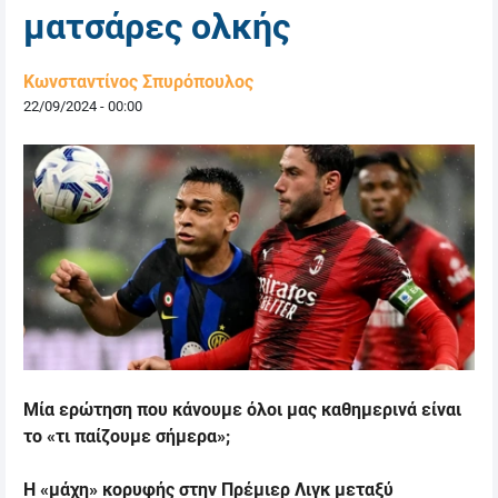
ματσάρες ολκής
Κωνσταντίνος Σπυρόπουλος
22/09/2024 - 00:00
Μία ερώτηση που κάνουμε όλοι μας καθημερινά είναι
το «τι παίζουμε σήμερα»;
Η «μάχη» κορυφής στην Πρέμιερ Λιγκ μεταξύ