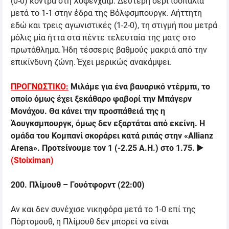
(0-0) κόντρα στη Χόφενχαϊμ. Δεύτερη σερί ισοπαλία
μετά το 1-1 στην έδρα της Βόλφσμπουργκ. Αήττητη
εδώ και τρεις αγωνιστικές (1-2-0), τη στιγμή που μετρά
μόλις μία ήττα στα πέντε τελευταία της ματς στο
πρωτάθλημα. Ήδη τέσσερις βαθμούς μακριά από την
επικίνδυνη ζώνη. Έχει μερικώς ανακάμψει.
ΠΡΟΓΝΩΣΤΙΚΟ:
Μιλάμε για ένα βαυαρικό ντέρμπι, το
οποίο όμως έχει ξεκάθαρο φαβορί την Μπάγερν
Μονάχου. Θα κάνει την προσπάθειά της η
Άουγκσμπουργκ, όμως δεν εξαρτάται από εκείνη. Η
ομάδα του Κομπανί σκοράρει κατά ριπάς στην «Allianz
Arena». Προτείνουμε τον 1
(
-2.25
A.H.)
στο 1.75. ▶️
(
Stoiximan
)
200
.
Πλίμουθ
– Γουότφορντ
(22:00)
Αν και δεν συνέχισε νικηφόρα μετά το 1-0 επί της
Πόρτσμουθ, η Πλίμουθ δεν μπορεί να είναι