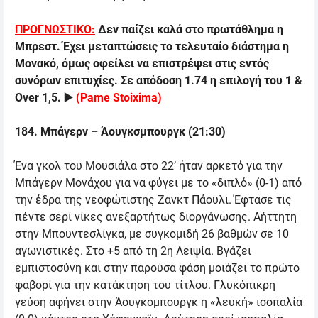
ΠΡΟΓΝΩΣΤΙΚΟ:
Δεν παίζει καλά στο πρωτάθλημα η
Μπρεστ. Έχει μεταπτώσεις το τελευταίο διάστημα η
Μονακό, όμως οφείλει να επιστρέψει στις εντός
συνόρων επιτυχίες. Σε απόδοση 1.74 η επιλογή του 1 &
Over 1,5.
▶️
(
Pame Stoixima
)
184
.
Μπάγερν – Άουγκσμπουργκ
(
21:30
)
Ένα γκολ του Μουσιάλα στο 22’ ήταν αρκετό για την
Μπάγερν Μονάχου για να φύγει με το «διπλό» (0-1) από
την έδρα της νεοφώτιστης Ζανκτ Πάουλι. Έφτασε τις
πέντε σερί νίκες ανεξαρτήτως διοργάνωσης. Αήττητη
στην Μπουντεσλίγκα, με συγκομιδή 26 βαθμών σε 10
αγωνιστικές. Στο +5 από τη 2η Λειψία. Βγάζει
εμπιστοσύνη και στην παρούσα φάση μοιάζει το πρώτο
φαβορί για την κατάκτηση του τίτλου. Γλυκόπικρη
γεύση αφήνει στην Άουγκσμπουργκ η «λευκή» ισοπαλία