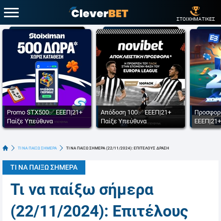
ΣΤΟΙΧΗΜΑΤΙΚΕΣ
Promo STX500✅ ΕΕΕΠ|21+
Απόδοση 100✅ ΕΕΕΠ|21+
Προσφορ
Παίξε Υπεύθυνα
Παίξε Υπεύθυνα
ΕΕΕΠ|21+
ΤΙ ΝΑ ΠΑΙΞΩ ΣΗΜΕΡΑ
ΤΙ ΝΑ ΠΑΙΞΩ ΣΗΜΕΡΑ (22/11/2024): ΕΠΙΤΕΛΟΥΣ ΔΡΑΣΗ
ΤΙ ΝΑ ΠΑΙΞΩ ΣΗΜΕΡΑ
Τι να παίξω σήμερα
(22/11/2024): Επιτέλους