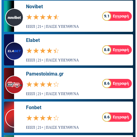
Novibet
☆☆☆☆☆
★★★★★
9.1
Εγγραφή
ΕΕΕΠ | 21+ | ΠΑΙΞΕ ΥΠΕΥΘΥΝΑ
Elabet
☆☆☆☆☆
★★★★★
8.8
Εγγραφή
ΕΕΕΠ | 21+ | ΠΑΙΞΕ ΥΠΕΥΘΥΝΑ
Pamestoixima.gr
☆☆☆☆☆
★★★★★
8.6
Εγγραφή
ΕΕΕΠ | 21+ | ΠΑΙΞΕ ΥΠΕΥΘΥΝΑ
Fonbet
☆☆☆☆☆
★★★★★
8.6
Εγγραφή
ΕΕΕΠ | 21+ | ΠΑΙΞΕ ΥΠΕΥΘΥΝΑ