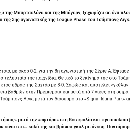
ξύ της Μπαρτσελόνα και της Μπάγερν, ξεχωρίζει σε ένα πλο
α της 3ης αγωνιστικής της
League Phase
του Τσάμπιονς Λιγκ
ια, με σκορ 0-2, για την 8η αγωνιστική της Σέριε Α. Έφτασε
ρα τελευταία της παιχνίδια. Θετικό το ξεκίνημά της στο Τσάμ
εκτός έδρας της Σαχτάρ με 3-0. Σαφώς και αποτελεί «γκέλα» 
εια βαθμών στην Πρέμιερσιπ και μετά από 7 νίκες στη σειρά.
σάμπιονς Λιγκ, μετά τον διασυρμό στο «
Signal Iduna Park
» α
ντήσεις» μετά την «εφτάρα» στη Βεστφαλία και την απώλεια
 είναι στα… καλά της και βρίσκει γκολ με άνεση. Ποντάρισμ