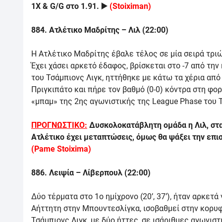
1Χ &
G/G
στο 1.91.
▶️
(
Stoiximan
)
884
. Ατλέτικο Μαδρίτης – Λιλ (22:00)
Η Ατλέτικο Μαδρίτης έβαλε τέλος σε μία σειρά τριών
Έχει χάσει αρκετό έδαφος, βρίσκεται στο -7 από τη
του Τσάμπιονς Λιγκ, ηττήθηκε με κάτω τα χέρια από
Πριγκιπάτο και πήρε τον βαθμό (0-0) κόντρα στη φ
«μπαμ» της 2ης αγωνιστικής της
League Phase
του 
ΠΡΟΓΝΩΣΤΙΚΟ:
Δυσκολοκατάβλητη ομάδα η Λιλ, στα 
Ατλέτικο έχει μεταπτώσεις, όμως θα ψάξει την επισ
(
Pame Stoixima
)
886. Λειψία – Λίβερπουλ (22:00)
Δύο τέρματα στο 1ο ημίχρονο (20’, 37’), ήταν αρκετά 
Αήττητη στην Μπουντεσλίγκα, ισοβαθμεί στην κορυ
Τσάμπιονς Λιγκ, με δύο ήττες, σε ισάριθμες αγωνιστι