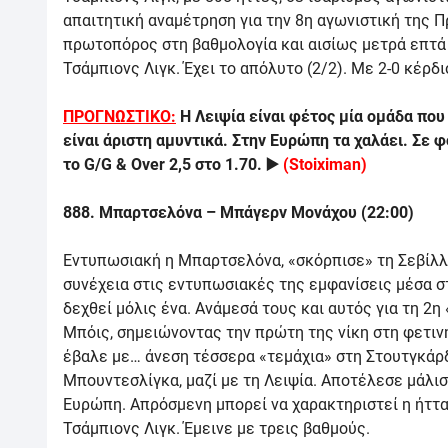
απαιτητική αναμέτρηση για την 8η αγωνιστική της Πρ
πρωτοπόρος στη βαθμολογία και αισίως μετρά επτά 
Τσάμπιονς Λιγκ. Έχει το απόλυτο (2/2). Με 2-0 κέρδ
ΠΡΟΓΝΩΣΤΙΚΟ:
Η Λειψία είναι φέτος μία ομάδα που 
είναι άριστη αμυντικά. Στην Ευρώπη τα χαλάει. Σε 
το
G/G & Over 2,5
στο 1.70.
▶️
(
Stoiximan
)
888. Μπαρτσελόνα – Μπάγερν Μονάχου (22:00)
Εντυπωσιακή η Μπαρτσελόνα, «σκόρπισε» τη Σεβίλλη
συνέχεια στις εντυπωσιακές της εμφανίσεις μέσα στ
δεχθεί μόλις ένα. Ανάμεσά τους και αυτός για τη 2η
Μπόις, σημειώνοντας την πρώτη της νίκη στη φετιν
έβαλε με… άνεση τέσσερα «τεμάχια» στη Στουτγκάρδη
Μπουντεσλίγκα, μαζί με τη Λειψία. Αποτέλεσε μάλιστ
Ευρώπη. Απρόσμενη μπορεί να χαρακτηριστεί η ήττα 
Τσάμπιονς Λιγκ. Έμεινε με τρεις βαθμούς.