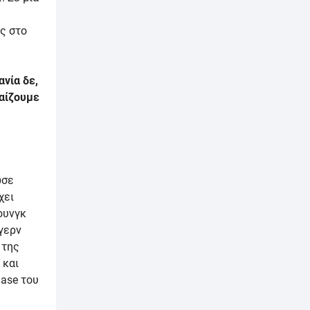
ς στο
ανία δε,
αίζουμε
ωσε
χει
ιουνγκ
γερν
 της
 και
hase
του