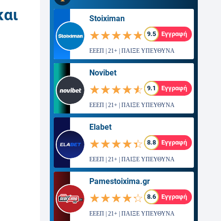
και
Stoiximan
☆☆☆☆☆
★★★★★
9.5
Εγγραφή
ΕΕΕΠ | 21+ | ΠΑΙΞΕ ΥΠΕΥΘΥΝΑ
Novibet
☆☆☆☆☆
★★★★★
9.1
Εγγραφή
ΕΕΕΠ | 21+ | ΠΑΙΞΕ ΥΠΕΥΘΥΝΑ
Elabet
☆☆☆☆☆
★★★★★
8.8
Εγγραφή
ΕΕΕΠ | 21+ | ΠΑΙΞΕ ΥΠΕΥΘΥΝΑ
Pamestoixima.gr
☆☆☆☆☆
★★★★★
8.6
Εγγραφή
ΕΕΕΠ | 21+ | ΠΑΙΞΕ ΥΠΕΥΘΥΝΑ