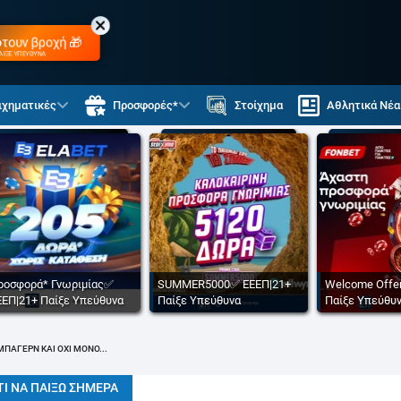
τουν βροχή 🎁
 ΠΑΙΞΕ ΥΠΕΥΘΥΝΑ
ιχηματικές
Προσφορές*
Στοίχημα
Αθλητικά Νέα
ροσφορά* Γνωριμίας✅
SUMMER5000✅ ΕΕΕΠ|21+
Welcome Offe
ΕΕΠ|21+ Παίξε Υπεύθυνα
Παίξε Υπεύθυνα
Παίξε Υπεύθυ
ΜΠΑΓΕΡΝ ΚΑΙ ΟΧΙ ΜΟΝΟ...
ΤΙ ΝΑ ΠΑΙΞΩ ΣΗΜΕΡΑ