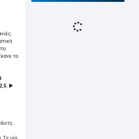
ανιές.
ιστική
στο
Έκανε το
Η
2,5.
▶️
Μάιντς.
. Σε μία