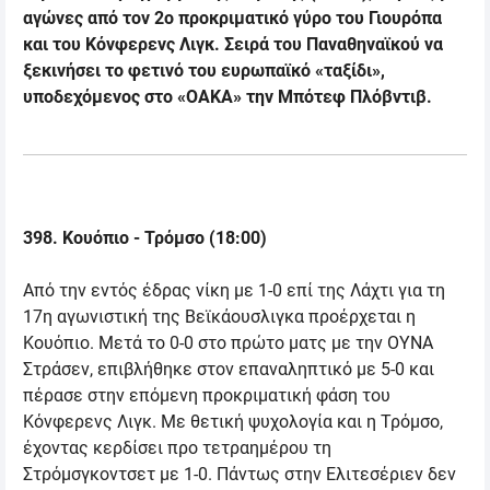
αγώνες από τον 2ο προκριματικό γύρο του Γιουρόπα
και του Κόνφερενς Λιγκ. Σειρά του Παναθηναϊκού να
ξεκινήσει το φετινό του ευρωπαϊκό «ταξίδι»,
υποδεχόμενος στο «ΟΑΚΑ» την Μπότεφ Πλόβντιβ.
398
.
Κουόπιο - Τρόμσο
(
18:00
)
Από την εντός έδρας νίκη με 1-0 επί της Λάχτι για τη
17η αγωνιστική της Βεϊκάουσλιγκα προέρχεται η
Κουόπιο. Μετά το 0-0 στο πρώτο ματς με την ΟΥΝΑ
Στράσεν, επιβλήθηκε στον επαναληπτικό με 5-0 και
πέρασε στην επόμενη προκριματική φάση του
Κόνφερενς Λιγκ. Με θετική ψυχολογία και η Τρόμσο,
έχοντας κερδίσει προ τετραημέρου τη
Στρόμσγκοντσετ με 1-0. Πάντως στην Ελιτεσέριεν δεν