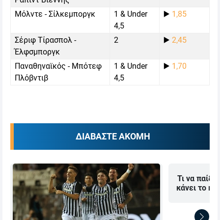
Μόλντε - Σίλκεμποργκ
1 & Under
▶️
1,85
4,5
Σέριφ Τίρασπολ -
2
▶️
2,45
Έλφσμποργκ
Παναθηναϊκός - Μπότεφ
1 & Under
▶️
1,70
Πλόβντιβ
4,5
ΔΙΑΒΑΣΤΕ ΑΚΟΜΗ
Τι να παίξω
κάνει το κα