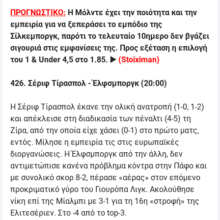
ΠΡΟΓΝΩΣΤΙΚΟ:
Η Μόλντε έχει την ποιότητα και την
εμπειρία για να ξεπεράσει το εμπόδιο της
Σίλκεμποργκ, παρότι το τελευταίο 10ημερο δεν βγάζει
σιγουριά στις εμφανίσεις της. Προς εξέταση
η επιλο
γή
του 1 &
Under 4,5 στο 1.85.
▶️
(
Stoiximan
)
426. Σέριφ Τίρασπολ - Έλφσμποργκ (20:00)
Η Σέριφ Τίρασπολ έκανε την ολική ανατροπή (1-0, 1-2)
και απέκλεισε στη διαδικασία των πέναλτι (4-5) τη
Ζίρα, από την οποία είχε χάσει (0-1) στο πρώτο ματς,
εντός. Μίλησε η εμπειρία τις στις ευρωπαϊκές
διοργανώσεις. Η Έλφσμποργκ από την άλλη, δεν
αντιμετώπισε κανένα πρόβλημα κόντρα στην Πάφο και
με συνολικό σκορ 8-2, πέρασε «αέρας» στον επόμενο
προκριματικό γύρο του Γιουρόπα Λιγκ. Ακολούθησε
νίκη επί της Μίαλμπι με 3-1 για τη 16η «στροφή» της
Ελιτεσέριεν. Στο -4 από το
top-3.