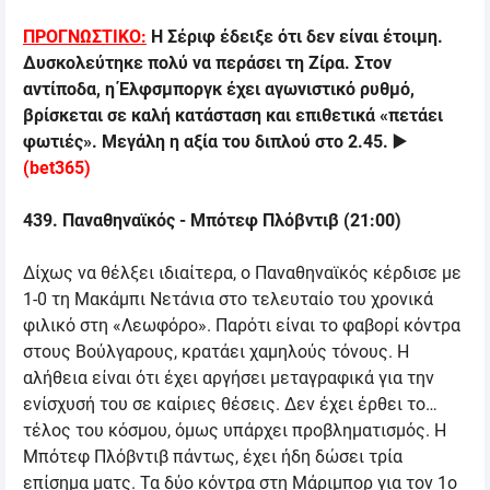
ΠΡΟΓΝΩΣΤΙΚΟ:
Η Σέριφ έδειξε ότι δεν είναι έτοιμη.
Δυσκολεύτηκε πολύ να περάσει τη Ζίρα. Στον
αντίποδα, η Έλφσμποργκ έχει αγωνιστικό ρυθμό,
βρίσκεται σε καλή κατάσταση και επιθετικά «πετάει
φωτιές». Μεγάλη η αξία του διπλού στο 2.45. ▶️
(
bet365
)
439. Παναθηναϊκός - Μπότεφ Πλόβντιβ (21:00)
Δίχως να θέλξει ιδιαίτερα, ο Παναθηναϊκός κέρδισε με
1-0 τη Μακάμπι Νετάνια στο τελευταίο του χρονικά
φιλικό στη «Λεωφόρο». Παρότι είναι το φαβορί κόντρα
στους Βούλγαρους, κρατάει χαμηλούς τόνους. Η
αλήθεια είναι ότι έχει αργήσει μεταγραφικά για την
ενίσχυσή του σε καίριες θέσεις. Δεν έχει έρθει το…
τέλος του κόσμου, όμως υπάρχει προβληματισμός. Η
Μπότεφ Πλόβντιβ πάντως, έχει ήδη δώσει τρία
επίσημα ματς. Τα δύο κόντρα στη Μάριμπορ για τον 1ο