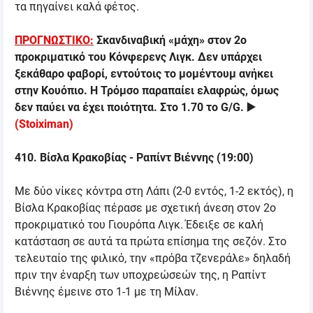
τα πηγαίνει καλά φέτος.
ΠΡΟΓΝΩΣΤΙΚΟ:
Σκανδιναβική «μάχη» στον 2ο
προκριματικό του Κόνφερενς Λιγκ. Δεν υπάρχει
ξεκάθαρο φαβορί, εντούτοις το μομέντουμ ανήκει
στην Κουόπιο.
Η Τρόμσο παραπαίει ελαφρώς, όμως
δεν παύει να έχει ποιότητα. Στο 1.70 το
G/G.
▶️
(
Stoiximan
)
410
. Βίσλα Κρακοβίας - Ραπίντ Βιέννης (19:00)
Με δύο νίκες κόντρα στη Λάπι (2-0 εντός, 1-2 εκτός), η
Βίσλα Κρακοβίας πέρασε με σχετική άνεση στον 2ο
προκριματικό του Γιουρόπα Λιγκ. Έδειξε σε καλή
κατάσταση σε αυτά τα πρώτα επίσημα της σεζόν. Στο
τελευταίο της φιλικό, την «πρόβα τζενεράλε» δηλαδή
πριν την έναρξη των υποχρεώσεών της, η Ραπίντ
Βιέννης έμεινε στο 1-1 με τη Μίλαν.