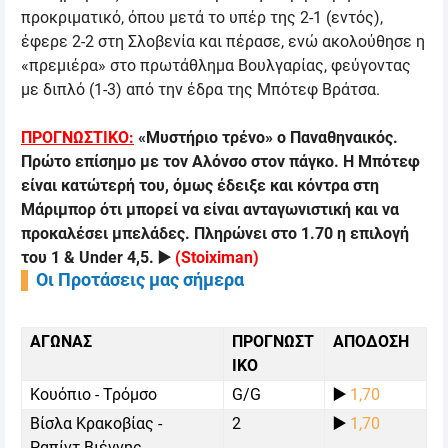
προκριματικό, όπου μετά το υπέρ της 2-1 (εντός),
έφερε 2-2 στη Σλοβενία και πέρασε, ενώ ακολούθησε η
«πρεμιέρα» στο πρωτάθλημα Βουλγαρίας, φεύγοντας
με διπλό (1-3) από την έδρα της Μπότεφ Βράτσα.
ΠΡΟΓΝΩΣΤΙΚΟ:
«Μυστήριο τρένο» ο Παναθηναικός.
Πρώτο επίσημο με τον Αλόνσο στον πάγκο. Η Μπότεφ
είναι κατώτερή του, όμως έδειξε και κόντρα στη
Μάριμπορ ότι μπορεί να είναι ανταγωνιστική και να
προκαλέσει μπελάδες. Πληρώνει στο 1.70 η επιλογή
του 1 &
Under 4,5.
▶️
(
Stoiximan
)
Οι Προτάσεις μας σήμερα
ΑΓΩΝΑΣ
ΠΡΟΓΝΩΣΤ
ΑΠΟΔΟΣΗ
ΙΚΟ
Κουόπιο - Τρόμσο
G/G
▶️
1,70
Βίσλα Κρακοβίας -
2
▶️
1,70
Ραπίντ Βιέννης