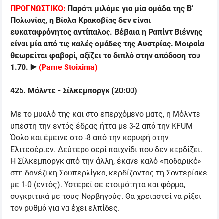
ΠΡΟΓΝΩΣΤΙΚΟ:
Παρότι μιλάμε για μία ομάδα της Β’
Πολωνίας, η Βίσλα Κρακοβίας δεν είναι
ευκαταφρόνητος αντίπαλος. Βέβαια η Ραπίντ Βιέννης
είναι μία από τις καλές ομάδες της Αυστρίας. Μοιραία
θεωρείται φαβορί, αξίζει το διπλό στην απόδοση του
1.70. ▶️
(
Pame Stoixima
)
425. Μόλντε - Σίλκεμποργκ (20:00)
Με το μυαλό της και στο επερχόμενο ματς, η Μόλντε
υπέστη την εντός έδρας ήττα με 3-2 από την
KFUM
Όσλο και έμεινε στο -8 από την κορυφή στην
Ελιτεσέριεν. Δεύτερο σερί παιχνίδι που δεν κερδίζει.
Η Σίλκεμποργκ από την άλλη, έκανε καλό «ποδαρικό»
στη δανέζικη Σουπερλίγκα, κερδίζοντας τη Σοντερίσκε
με 1-0 (εντός). Υστερεί σε ετοιμότητα και φόρμα,
συγκριτικά με τους Νορβηγούς. Θα χρειαστεί να ρίξει
τον ρυθμό για να έχει ελπίδες.