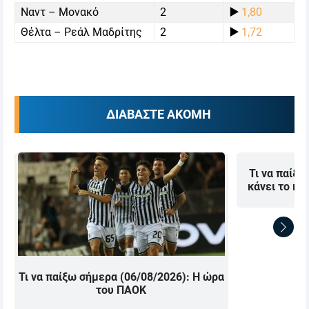
Ναντ – Μονακό
2
▶️
1,80
Θέλτα – Ρεάλ Μαδρίτης
2
▶️
1,72
ΔΙΑΒΑΣΤΕ ΑΚΟΜΗ
Τι να παίξω
κάνει το κα
Τι να παίξω σήμερα (06/08/2026): Η ώρα
του ΠΑΟΚ