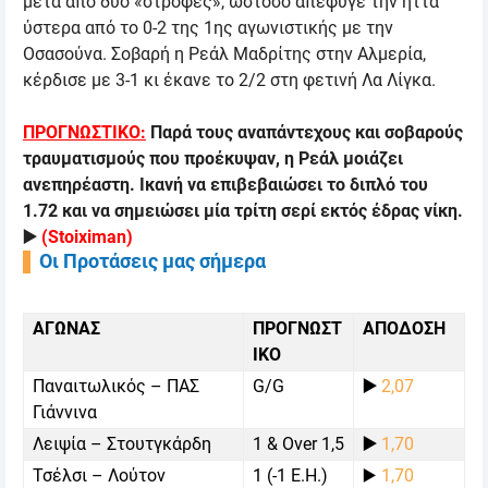
μετά από δύο «στροφές», ωστόσο απέφυγε την ήττα
ύστερα από το 0-2 της 1ης αγωνιστικής με την
Οσασούνα. Σοβαρή η Ρεάλ Μαδρίτης στην Αλμερία,
κέρδισε με 3-1 κι έκανε το 2/2 στη φετινή Λα Λίγκα.
ΠΡΟΓΝΩΣΤΙΚΟ:
Παρά τους αναπάντεχους και σοβαρούς
τραυματισμούς που προέκυψαν, η Ρεάλ μοιάζει
ανεπηρέαστη. Ικανή να επιβεβαιώσει το διπλό του
1.72 και να σημειώσει μία τρίτη σερί εκτός έδρας νίκη.
▶️
(
Stoiximan
)
Οι Προτάσεις μας σήμερα
ΑΓΩΝΑΣ
ΠΡΟΓΝΩΣΤ
ΑΠΟΔΟΣΗ
ΙΚΟ
Παναιτωλικός – ΠΑΣ
G/G
▶️
2,07
Γιάννινα
Λειψία – Στουτγκάρδη
1 & Over 1,5
▶️
1,70
Τσέλσι – Λούτον
1 (-1 Ε.Η.)
▶️
1,70