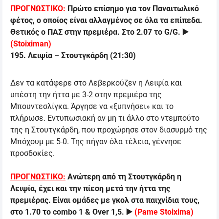
ΠΡΟΓΝΩΣΤΙΚΟ:
Πρώτο επίσημο για τον Παναιτωλικό
φέτος, ο οποίος είναι αλλαγμένος σε όλα τα επίπεδα.
Θετικός ο ΠΑΣ στην πρεμιέρα. Στο 2.07 το
G/G.
▶️
(
Stoiximan
)
195.
Λειψία
–
Στουτγκάρδη
(
21:30
)
Δεν τα κατάφερε στο Λεβερκούζεν η Λειψία και
υπέστη την ήττα με 3-2 στην πρεμιέρα της
Μπουντεσλίγκα. Άργησε να «ξυπνήσει» και το
πλήρωσε. Εντυπωσιακή αν μη τι άλλο στο ντεμπούτο
της η Στουτγκάρδη, που προχώρησε στον διασυρμό της
Μπόχουμ με 5-0. Της πήγαν όλα τέλεια, γέννησε
προσδοκίες.
ΠΡΟΓΝΩΣΤΙΚΟ:
Ανώτερη από τη Στουτγκάρδη η
Λειψία, έχει και την πίεση μετά την ήττα της
πρεμιέρας. Είναι ομάδες με γκολ στα παιχνίδια τους,
στο 1.70 το
combo 1 & Over 1,5.
▶️
(
Pame Stoixima
)