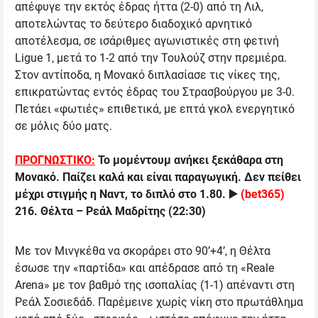
απέφυγε την εκτός έδρας ήττα (2-0) από τη Λιλ,
αποτελώντας το δεύτερο διαδοχικό αρνητικό
αποτέλεσμα, σε ισάριθμες αγωνιστικές στη φετινή
Ligue
1, μετά το 1-2 από την Τουλούζ στην πρεμιέρα.
Στον αντίποδα, η Μονακό διπλασίασε τις νίκες της,
επικρατώντας εντός έδρας του Στρασβούργου με 3-0.
Πετάει «φωτιές» επιθετικά, με επτά γκολ ενεργητικό
σε μόλις δύο ματς.
ΠΡΟΓΝΩΣΤΙΚΟ:
Το μομέντουμ ανήκει ξεκάθαρα στη
Μονακό. Παίζει καλά και είναι παραγωγική. Δεν πείθει
μέχρι στιγμής η Ναντ, το διπλό στο 1.80.
▶️
(
bet365
)
216.
Θέλτα
–
Ρεάλ Μαδρίτης
(
22:30
)
Με τον Μινγκέθα να σκοράρει στο 90’+4’, η Θέλτα
έσωσε την «παρτίδα» και απέδρασε από τη «
Reale
Arena
» με τον βαθμό της ισοπαλίας (1-1) απέναντι στη
Ρεάλ Σοσιεδάδ. Παρέμεινε χωρίς νίκη στο πρωτάθλημα