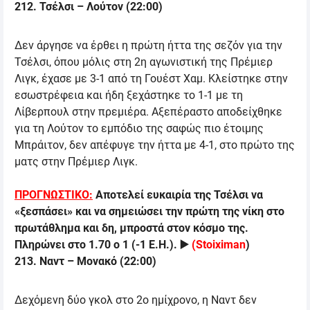
212.
Τσέλσι
–
Λούτον
(
22:00
)
Δεν άργησε να έρθει η πρώτη ήττα της σεζόν για την
Τσέλσι, όπου μόλις στη 2η αγωνιστική της Πρέμιερ
Λιγκ, έχασε με 3-1 από τη Γουέστ Χαμ. Κλείστηκε στην
εσωστρέφεια και ήδη ξεχάστηκε το 1-1 με τη
Λίβερπουλ στην πρεμιέρα. Αξεπέραστο αποδείχθηκε
για τη Λούτον το εμπόδιο της σαφώς πιο έτοιμης
Μπράιτον, δεν απέφυγε την ήττα με 4-1, στο πρώτο της
ματς στην Πρέμιερ Λιγκ.
ΠΡΟΓΝΩΣΤΙΚΟ:
Αποτελεί ευκαιρία της Τσέλσι να
«ξεσπάσει» και να σημειώσει την πρώτη της νίκη στο
πρωτάθλημα και δη, μπροστά στον κόσμο της.
Πληρώνει στο 1.70 ο 1 (-1 Ε.Η.).
▶️
(
Stoiximan
)
213.
Ναντ
–
Μονακό
(
22:00
)
Δεχόμενη δύο γκολ στο 2ο ημίχρονο, η Ναντ δεν