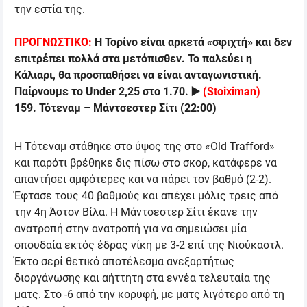
την εστία της.
ΠΡΟΓΝΩΣΤΙΚΟ:
Η Τορίνο είναι αρκετά «σφιχτή» και δεν
επιτρέπει πολλά στα μετόπισθεν. Το παλεύει η
Κάλιαρι, θα προσπαθήσει να είναι ανταγωνιστική.
Παίρνουμε το
Under 2,25
στο 1.70.
▶️
(
Stoiximan
)
159
.
Τότεναμ
–
Μάντσεστερ Σίτι
(
22:00
)
Η Τότεναμ στάθηκε στο ύψος της στο «
Old Trafford
»
και παρότι βρέθηκε δις πίσω στο σκορ, κατάφερε να
απαντήσει αμφότερες και να πάρει τον βαθμό (2-2).
Έφτασε τους 40 βαθμούς και απέχει μόλις τρεις από
την 4η Άστον Βίλα. Η Μάντσεστερ Σίτι έκανε την
ανατροπή στην ανατροπή για να σημειώσει μία
σπουδαία εκτός έδρας νίκη με 3-2 επί της Νιούκαστλ.
Έκτο σερί θετικό αποτέλεσμα ανεξαρτήτως
διοργάνωσης και αήττητη στα εννέα τελευταία της
ματς. Στο -6 από την κορυφή, με ματς λιγότερο από τη