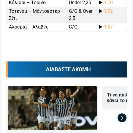
Κάλιαρι – Τορίνο
Under 2,25
▶️
1,70
Τότεναμ – Μάντσεστερ
G/G & Over
▶️
1,72
Σίτι
2,5
Αλμερία – Αλαβές
G/G
▶️
1,87
ΔΙΑΒΑΣΤΕ ΑΚΟΜΗ
Τι να παίξω
κάνει το κα