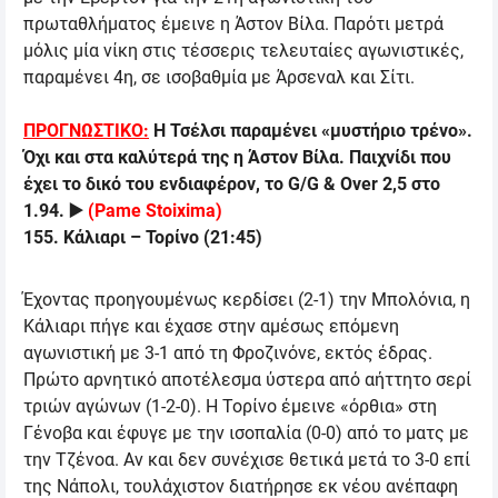
πρωταθλήματος έμεινε η Άστον Βίλα. Παρότι μετρά
μόλις μία νίκη στις τέσσερις τελευταίες αγωνιστικές,
παραμένει 4η, σε ισοβαθμία με Άρσεναλ και Σίτι.
ΠΡΟΓΝΩΣΤΙΚΟ:
Η Τσέλσι παραμένει «μυστήριο τρένο».
Όχι και στα καλύτερά της η Άστον Βίλα. Παιχνίδι που
έχει το δικό του ενδιαφέρον, το
G/G & Over 2,5
στο
1.94.
▶️
(
Pame Stoixima
)
155
.
Κάλιαρι
–
Τορίνο
(
21:45
)
Έχοντας προηγουμένως κερδίσει (2-1) την Μπολόνια, η
Κάλιαρι πήγε και έχασε στην αμέσως επόμενη
αγωνιστική με 3-1 από τη Φροζινόνε, εκτός έδρας.
Πρώτο αρνητικό αποτέλεσμα ύστερα από αήττητο σερί
τριών αγώνων (1-2-0). Η Τορίνο έμεινε «όρθια» στη
Γένοβα και έφυγε με την ισοπαλία (0-0) από το ματς με
την Τζένοα. Αν και δεν συνέχισε θετικά μετά το 3-0 επί
της Νάπολι, τουλάχιστον διατήρησε εκ νέου ανέπαφη