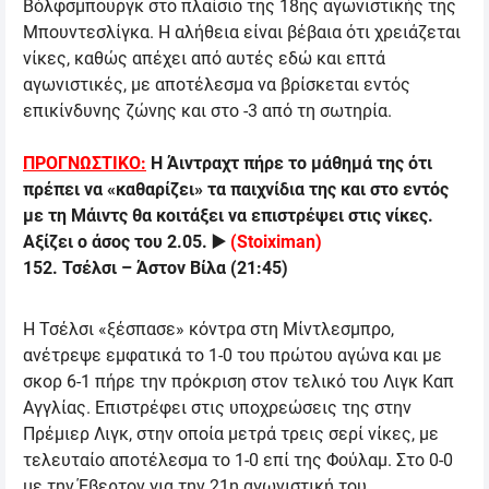
Βόλφσμπουργκ στο πλαίσιο της 18ης αγωνιστικής της
Μπουντεσλίγκα. Η αλήθεια είναι βέβαια ότι χρειάζεται
νίκες, καθώς απέχει από αυτές εδώ και επτά
αγωνιστικές, με αποτέλεσμα να βρίσκεται εντός
επικίνδυνης ζώνης και στο -3 από τη σωτηρία.
ΠΡΟΓΝΩΣΤΙΚΟ:
Η Άιντραχτ πήρε το μάθημά της ότι
πρέπει να «καθαρίζει» τα παιχνίδια της και στο εντός
με τη Μάιντς θα κοιτάξει να επιστρέψει στις νίκες.
Αξίζει ο άσος του 2.05.
▶️
(
Stoiximan
)
152
.
Τσέλσι – Άστον Βίλα
(
21:45
)
Η Τσέλσι «ξέσπασε» κόντρα στη Μίντλεσμπρο,
ανέτρεψε εμφατικά το 1-0 του πρώτου αγώνα και με
σκορ 6-1 πήρε την πρόκριση στον τελικό του Λιγκ Καπ
Αγγλίας. Επιστρέφει στις υποχρεώσεις της στην
Πρέμιερ Λιγκ, στην οποία μετρά τρεις σερί νίκες, με
τελευταίο αποτέλεσμα το 1-0 επί της Φούλαμ. Στο 0-0
με την Έβερτον για την 21η αγωνιστική του