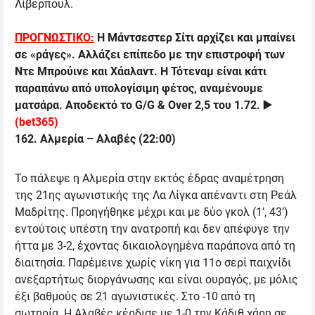
Λίβερπουλ.
ΠΡΟΓΝΩΣΤΙΚΟ:
Η Μάντσεστερ Σίτι αρχίζει και μπαίνει
σε «ράγες». Αλλάζει επίπεδο με την επιστροφή των
Ντε Μπρούινε και Χάαλαντ. Η Τότεναμ είναι κάτι
παραπάνω από υπολογίσιμη φέτος, αναμένουμε
ματσάρα. Αποδεκτό το
G/G & Over 2,5
του 1.72.
▶️
(
bet365
)
162
.
Αλμερία
–
Αλαβές
(
22:00
)
Το πάλεψε η Αλμερία στην εκτός έδρας αναμέτρηση
της 21ης αγωνιστικής της Λα Λίγκα απέναντι στη Ρεάλ
Μαδρίτης. Προηγήθηκε μέχρι και με δύο γκολ (1’, 43’)
εντούτοις υπέστη την ανατροπή και δεν απέφυγε την
ήττα με 3-2, έχοντας δικαιολογημένα παράπονα από τη
διαιτησία. Παρέμεινε χωρίς νίκη για 11ο σερί παιχνίδι
ανεξαρτήτως διοργάνωσης και είναι ουραγός, με μόλις
έξι βαθμούς σε 21 αγωνιστικές. Στο -10 από τη
σωτηρία. Η Αλαβές κέρδισε με 1-0 την Κάδιθ χάρη σε