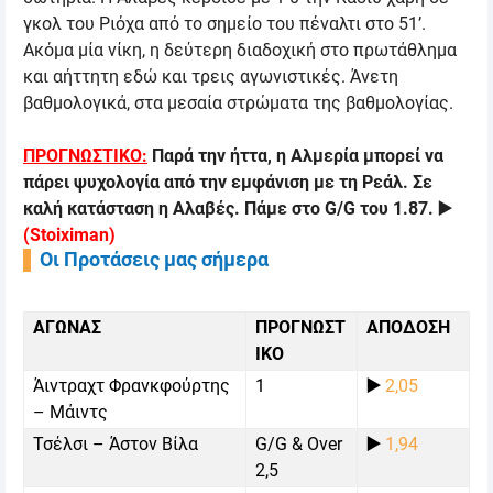
γκολ του Ριόχα από το σημείο του πέναλτι στο 51’.
Ακόμα μία νίκη, η δεύτερη διαδοχική στο πρωτάθλημα
και αήττητη εδώ και τρεις αγωνιστικές. Άνετη
βαθμολογικά, στα μεσαία στρώματα της βαθμολογίας.
ΠΡΟΓΝΩΣΤΙΚΟ:
Παρά την ήττα, η Αλμερία μπορεί να
πάρει ψυχολογία από την εμφάνιση με τη Ρεάλ. Σε
καλή κατάσταση η Αλαβές. Πάμε στο
G/G
του 1.87.
▶️
(
Stoiximan
)
Οι Προτάσεις μας σήμερα
ΑΓΩΝΑΣ
ΠΡΟΓΝΩΣΤ
ΑΠΟΔΟΣΗ
ΙΚΟ
Άιντραχτ Φρανκφούρτης
1
▶️
2,05
– Μάιντς
Τσέλσι – Άστον Βίλα
G/G & Over
▶️
1,94
2,5