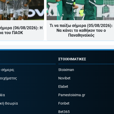
Τι να παίξω σήμερα (05/08/2026):
σήμερα (06/08/2026): Η
Να κάνει το καθήκον του ο
α του ΠΑΟΚ
Παναθηναϊκός
ΣΤΟΙΧΗΜΑΤΙΚΕΣ
ω σήμερα;
Stoiximan
τοιχήματος
Novibet
Elabet
Νέα
Pamestoixima.gr
ική Θεωρία
Fonbet
Bet365