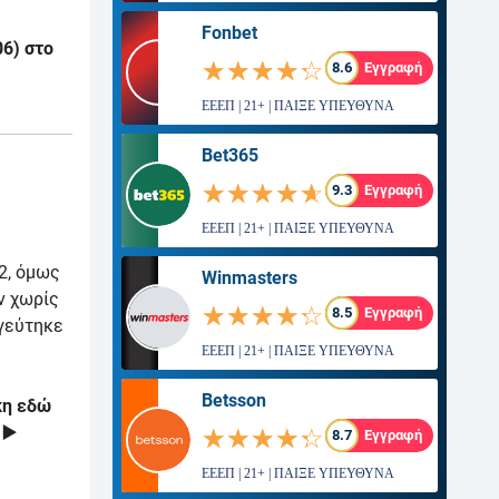
Fonbet
6) στο
☆☆☆☆☆
★★★★★
8.6
Εγγραφή
ΕΕΕΠ | 21+ | ΠΑΙΞΕ ΥΠΕΥΘΥΝΑ
Bet365
☆☆☆☆☆
★★★★★
9.3
Εγγραφή
ΕΕΕΠ | 21+ | ΠΑΙΞΕ ΥΠΕΥΘΥΝΑ
-2, όμως
Winmasters
ν χωρίς
☆☆☆☆☆
★★★★★
8.5
Εγγραφή
 γεύτηκε
ΕΕΕΠ | 21+ | ΠΑΙΞΕ ΥΠΕΥΘΥΝΑ
Betsson
κη εδώ
▶️
☆☆☆☆☆
★★★★★
8.7
Εγγραφή
ΕΕΕΠ | 21+ | ΠΑΙΞΕ ΥΠΕΥΘΥΝΑ