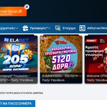
τουν βροχή 🎁
 ΠΑΙΞΕ ΥΠΕΥΘΥΝΑ
ιχηματικές
Προσφορές*
Στοίχημα
Αθλητικά Νέα
ροσφορά* Γνωριμίας✅
SUMMER5000✅ ΕΕΕΠ|21+
Welcome Offe
ΕΕΠ|21+ Παίξε Υπεύθυνα
Παίξε Υπεύθυνα
Παίξε Υπεύθυ
 ΑΠΟ ΓΙΟΥΡΟ, ΒΑΣΗ ΣΤΟ ΚΟΠΑ ΑΜΕΡΙΚΑ
ΤΙ ΝΑ ΠΑΙΞΩ ΣΗΜΕΡΑ