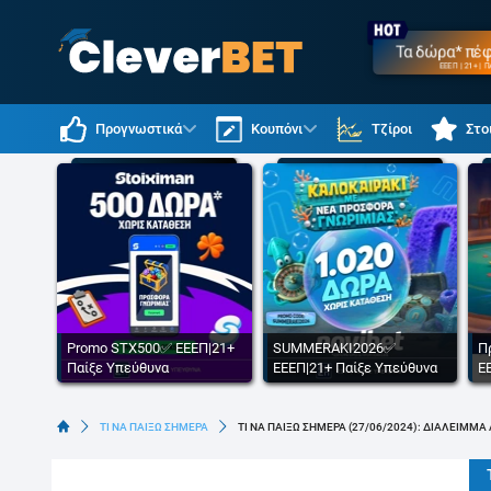
Τα δώρα* πέφ
ΕΕΕΠ | 21+ |
Προγνωστικά
Κουπόνι
Τζίροι
Στο
Promo STX500✅ ΕΕΕΠ|21+
SUMMERAKI2026✅
Π
Παίξε Υπεύθυνα
ΕΕΕΠ|21+ Παίξε Υπεύθυνα
Ε
ΤΙ ΝΑ ΠΑΙΞΩ ΣΗΜΕΡΑ
ΤΙ ΝΑ ΠΑΙΞΩ ΣΗΜΕΡΑ (27/06/2024): ΔΙΑΛΕΙΜΜΑ