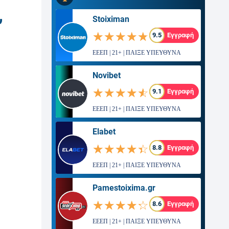
,
Stoiximan
☆☆☆☆☆
★★★★★
9.5
Εγγραφή
ΕΕΕΠ | 21+ | ΠΑΙΞΕ ΥΠΕΥΘΥΝΑ
Novibet
☆☆☆☆☆
★★★★★
9.1
Εγγραφή
ΕΕΕΠ | 21+ | ΠΑΙΞΕ ΥΠΕΥΘΥΝΑ
Elabet
☆☆☆☆☆
★★★★★
8.8
Εγγραφή
ΕΕΕΠ | 21+ | ΠΑΙΞΕ ΥΠΕΥΘΥΝΑ
Pamestoixima.gr
☆☆☆☆☆
★★★★★
8.6
Εγγραφή
ΕΕΕΠ | 21+ | ΠΑΙΞΕ ΥΠΕΥΘΥΝΑ