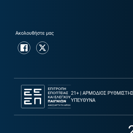
Ακολουθήστε μας
21+ | ΑΡΜΟΔΙΟΣ ΡΥΘΜΙΣΤΗΣ
ΥΠΕΥΘΥΝΑ