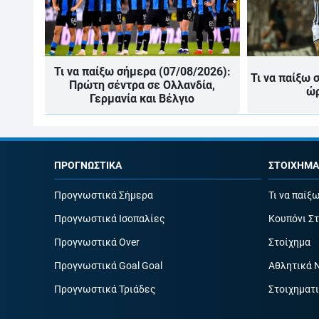
Τι να παίξω σήμερα (07/08/2026):
Τι να παίξω 
Πρώτη σέντρα σε Ολλανδία,
ώρ
Γερμανία και Βέλγιο
ΠΡΟΓΝΩΣΤΙΚΑ
ΣΤΟΙΧΗΜΑ
Προγνωστικά Σήμερα
Τι να παίξ
Προγνωστικά Ισοπαλίες
Κουπόνι Σ
Προγνωστικά Over
Στοίχημα
Προγνωστικά Goal Goal
Αθλητικά 
Προγνωστικά Τριάδες
Στοιχηματ