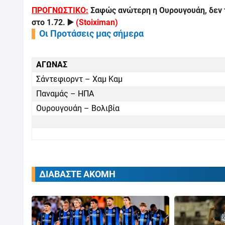
ΠΡΟΓΝΩΣΤΙΚΟ:
Σαφώς ανώτερη η Ουρουγουάη, δεν τί
στο 1.72. ▶️
(
Stoiximan
)
Οι Προτάσεις μας σήμερα
ΑΓΩΝΑΣ
Σάντεφιορντ – Χαμ Καμ
Παναμάς – ΗΠΑ
Ουρουγουάη – Βολιβία
ΔΙΑΒΑΣΤΕ ΑΚΟΜΗ