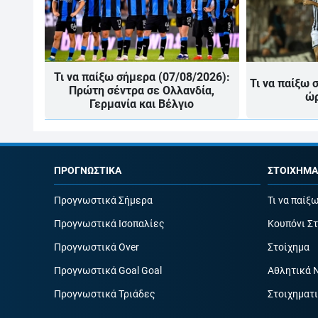
Τι να παίξω σήμερα (07/08/2026):
Τι να παίξω 
Πρώτη σέντρα σε Ολλανδία,
ώρ
Γερμανία και Βέλγιο
ΠΡΟΓΝΩΣΤΙΚΑ
ΣΤΟΙΧΗΜΑ
Προγνωστικά Σήμερα
Τι να παίξ
Προγνωστικά Ισοπαλίες
Κουπόνι Σ
Προγνωστικά Over
Στοίχημα
Προγνωστικά Goal Goal
Αθλητικά 
Προγνωστικά Τριάδες
Στοιχηματ