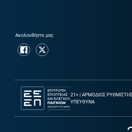
Ακολουθήστε μας
21+ | ΑΡΜΟΔΙΟΣ ΡΥΘΜΙΣΤΗΣ
ΥΠΕΥΘΥΝΑ