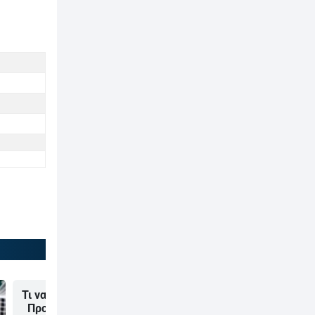
Τι να παίξω σήμερα (04/07/2026):
Τι να παίξω σήμερ
Προκριματικά με Ολυμπιακό σε
Δράση πριν τ