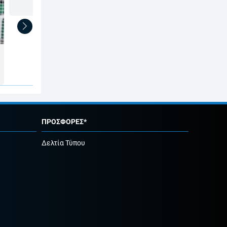
πρώτο πλάνο
ΠΡΟΣΦΟΡΕΣ*
Δελτία Τύπου