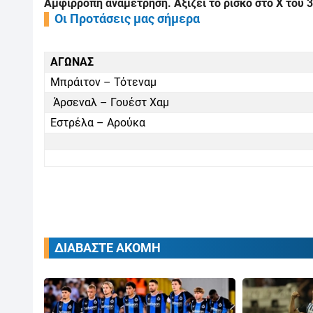
Αμφίρροπη αναμέτρηση. Αξίζει το ρίσκο στο Χ του 
Οι Προτάσεις μας σήμερα
ΑΓΩΝΑΣ
Μπράιτον – Τότεναμ
Άρσεναλ – Γουέστ Χαμ
Εστρέλα – Αρούκα
ΔΙΑΒΑΣΤΕ ΑΚΟΜΗ