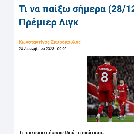
Τι να παίξω σήμερα (28/1
Πρέμιερ Λιγκ
Κωνσταντίνος Σπυρόπουλος
28 Δεκεμβρίου 2023 - 00:00
Τι
παίζουμε
σήμερα;
Ιδού το ερώτημα…