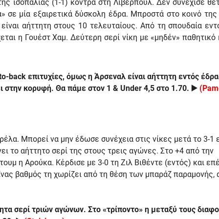
της ισοπαλίας (1-1) κόντρα στη Λίβερπουλ. Δεν συνέχισε θε
ια» σε μία εξαιρετικά δύσκολη έδρα. Μπροστά στο κοινό της
είναι αήττητη στους 10 τελευταίους.
Από τη σπουδαία εντ
εται η Γουέστ Χαμ. Δεύτερη σερί νίκη με «μηδέν» παθητικό 
to-back
επιτυχίες, όμως η Άρσεναλ είναι αήττητη εντός έδρα
ι στην κορυφή. Θα πάμε στον 1 &
Under 4,5
στο 1.70.
▶️
(
Pam
ρέλα. Μπορεί να μην έδωσε συνέχεια στις νίκες μετά το 3-1 
ι το αήττητο σερί της στους τρεις αγώνες. Στο +4 από την
τουμ η Αρούκα. Κέρδισε με 3-0 τη Ζιλ Βιθέντε (εντός) και ε
Ένας βαθμός τη χωρίζει από τη θέση των μπαράζ παραμονής, 
τα σερί τριών αγώνων. Στο «τρίποντο» η μεταξύ τους διαφο