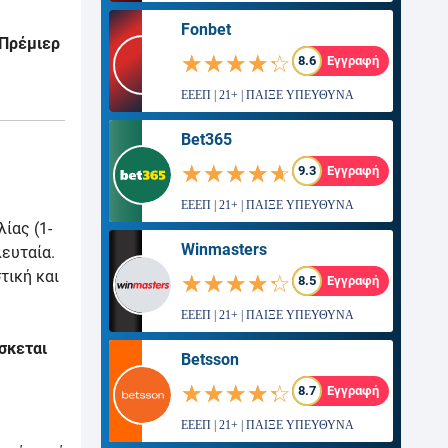
Fonbet
 Πρέμιερ
☆☆☆☆☆
★★★★★
8.6
Εγγραφή
ΕΕΕΠ | 21+ | ΠΑΙΞΕ ΥΠΕΥΘΥΝΑ
Bet365
☆☆☆☆☆
★★★★★
9.3
Εγγραφή
ΕΕΕΠ | 21+ | ΠΑΙΞΕ ΥΠΕΥΘΥΝΑ
ίας (1-
Winmasters
λευταία.
τική και
☆☆☆☆☆
★★★★★
8.5
Εγγραφή
ΕΕΕΠ | 21+ | ΠΑΙΞΕ ΥΠΕΥΘΥΝΑ
σκεται
Betsson
☆☆☆☆☆
★★★★★
8.7
Εγγραφή
ΕΕΕΠ | 21+ | ΠΑΙΞΕ ΥΠΕΥΘΥΝΑ