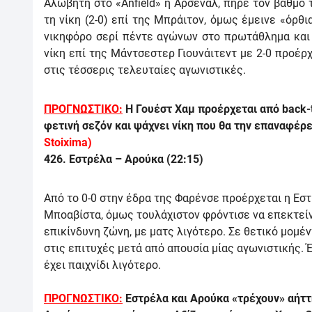
Α
λώβητη στο «
Anfield
» η Άρσεναλ, πήρε τον βαθμό 
τη νίκη (2-0) επί της Μπράιτον, όμως έμεινε «όρθ
νικηφόρο σερί πέντε αγώνων στο πρωτάθλημα και 
νίκη επί της Μάντσεστερ Γιουνάιτεντ με 2-0 προέρχ
στις τέσσερις τελευταίες αγωνιστικές.
ΠΡΟΓΝΩΣΤΙΚΟ:
Η Γουέστ Χαμ προέρχεται από
back-
φετινή σεζόν και ψάχνει νίκη που θα την επαναφέρε
Stoixima
)
426
.
Εστρέλα
–
Αρούκα
(
22:15
)
Από το 0-0 στην έδρα της Φαρένσε προέρχεται η Εστ
Μποαβίστα, όμως τουλάχιστον φρόντισε να επεκτείνε
επικίνδυνη ζώνη, με ματς λιγότερο. Σε θετικό μομέν
στις επιτυχές μετά από απουσία μίας αγωνιστικής. 
έχει παιχνίδι λιγότερο.
ΠΡΟΓΝΩΣΤΙΚΟ:
Εστρέλα και Αρούκα «τρέχουν» αήττη