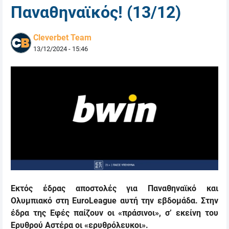
Παναθηναϊκός! (13/12)
Cleverbet Team
13/12/2024 - 15:46
Εκτός έδρας αποστολές για Παναθηναϊκό και
Ολυμπιακό στη EuroLeague αυτή την εβδομάδα. Στην
έδρα της Εφές παίζουν οι «πράσινοι», σ’ εκείνη του
Ερυθρού Αστέρα οι «ερυθρόλευκοι».