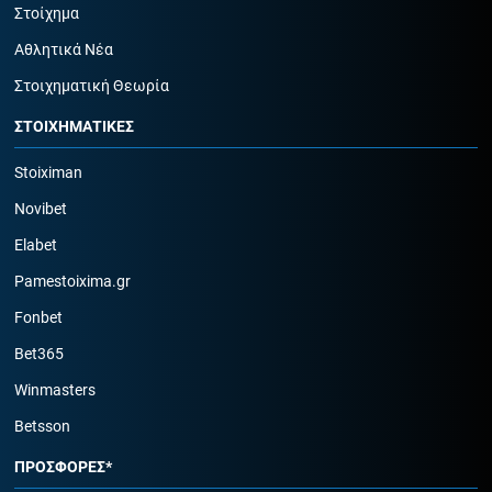
Στοίχημα
Αθλητικά Νέα
Στοιχηματική Θεωρία
ΣΤΟΙΧΗΜΑΤΙΚΕΣ
Stoiximan
Novibet
Elabet
Pamestoixima.gr
Fonbet
Bet365
Winmasters
Betsson
ΠΡΟΣΦΟΡΕΣ*