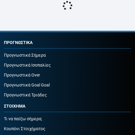
ΠΡΟΓΝΩΣΤΙΚΑ
Προγνωστικά Σήμερα
Προγνωστικά Ισοπαλίες
Προγνωστικά Over
Προγνωστικά Goal Goal
Προγνωστικά Τριάδες
ΣΤΟΙΧΗΜΑ
Τι να παίξω σήμερα;
Κουπόνι Στοιχήματος