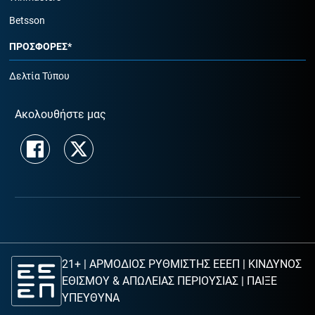
Betsson
ΠΡΟΣΦΟΡΕΣ*
Δελτία Τύπου
Ακολουθήστε μας
21+ | ΑΡΜΟΔΙΟΣ ΡΥΘΜΙΣΤΗΣ ΕΕΕΠ | ΚΙΝΔΥΝΟΣ
ΕΘΙΣΜΟΥ & ΑΠΩΛΕΙΑΣ ΠΕΡΙΟΥΣΙΑΣ |
ΠΑΙΞΕ
ΥΠΕΥΘΥΝΑ