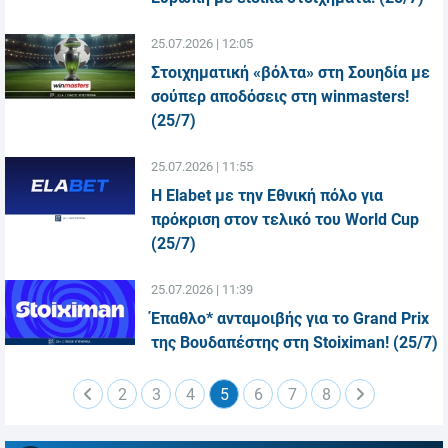
25.07.2026 | 12:05
Στοιχηματική «βόλτα» στη Σουηδία με
σούπερ αποδόσεις στη winmasters!
(25/7)
25.07.2026 | 11:55
Η Elabet με την Εθνική πόλο για
πρόκριση στον τελικό του World Cup
(25/7)
25.07.2026 | 11:39
Έπαθλο* ανταμοιβής για το Grand Prix
της Βουδαπέστης στη Stoiximan! (25/7)
2
3
4
5
6
7
8