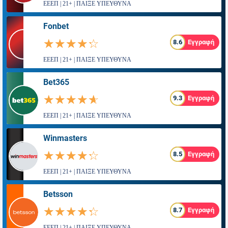
ΕΕΕΠ | 21+ | ΠΑΙΞΕ ΥΠΕΥΘΥΝΑ
Fonbet
☆☆☆☆☆
★★★★★
8.6
Εγγραφή
ΕΕΕΠ | 21+ | ΠΑΙΞΕ ΥΠΕΥΘΥΝΑ
Bet365
☆☆☆☆☆
★★★★★
9.3
Εγγραφή
ΕΕΕΠ | 21+ | ΠΑΙΞΕ ΥΠΕΥΘΥΝΑ
Winmasters
☆☆☆☆☆
★★★★★
8.5
Εγγραφή
ΕΕΕΠ | 21+ | ΠΑΙΞΕ ΥΠΕΥΘΥΝΑ
Betsson
☆☆☆☆☆
★★★★★
8.7
Εγγραφή
ΕΕΕΠ | 21+ | ΠΑΙΞΕ ΥΠΕΥΘΥΝΑ