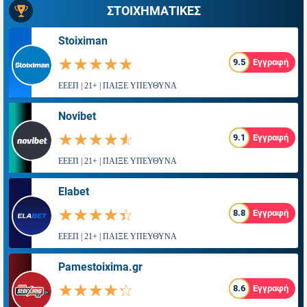
ΣΤΟΙΧΗΜΑΤΙΚΕΣ
Stoiximan
☆☆☆☆☆
★★★★★
9.5
Εγγραφή
ΕΕΕΠ | 21+ | ΠΑΙΞΕ ΥΠΕΥΘΥΝΑ
Novibet
☆☆☆☆☆
★★★★★
9.1
Εγγραφή
ΕΕΕΠ | 21+ | ΠΑΙΞΕ ΥΠΕΥΘΥΝΑ
Elabet
☆☆☆☆☆
★★★★★
8.8
Εγγραφή
ΕΕΕΠ | 21+ | ΠΑΙΞΕ ΥΠΕΥΘΥΝΑ
Pamestoixima.gr
☆☆☆☆☆
★★★★★
8.6
Εγγραφή