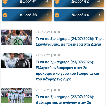
Δώρο* #1
Δώρο* #2
Δώρο* #3
Δώρο* #4
24.07.2026 | 00:00
Τι να παίξω σήμερα (24/07/2026): Της…
Σκανδιναβίας, με πρεμιέρα στη Δανία
23.07.2026 | 00:00
Τι να παίξω σήμερα (23/07/2026):
Ελληνικό ενδιαφέρον στον 2ο
προκριματικό γύρο του Γιουρόπα και
του Κόνφερενς Λιγκ
22.07.2026 | 00:00
Τι να παίξω σήμερα (22/07/2026):
Δεύτερο «σετ» αγώνων στον 2ο