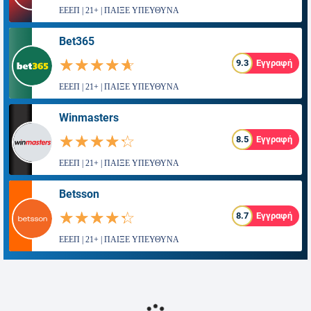
ΕΕΕΠ | 21+ | ΠΑΙΞΕ ΥΠΕΥΘΥΝΑ
Bet365
☆☆☆☆☆
★★★★★
9.3
Εγγραφή
ΕΕΕΠ | 21+ | ΠΑΙΞΕ ΥΠΕΥΘΥΝΑ
Winmasters
☆☆☆☆☆
★★★★★
8.5
Εγγραφή
ΕΕΕΠ | 21+ | ΠΑΙΞΕ ΥΠΕΥΘΥΝΑ
Betsson
☆☆☆☆☆
★★★★★
8.7
Εγγραφή
ΕΕΕΠ | 21+ | ΠΑΙΞΕ ΥΠΕΥΘΥΝΑ