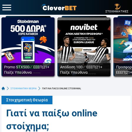
ΣΤΟΙΧΗΜΑΤΙΚΕΣ
Promo STX500✅ ΕΕΕΠ|21+
Απόδοση 100✅ ΕΕΕΠ|21+
Προσφορ
Παίξε Υπεύθυνα
Παίξε Υπεύθυνα
ΕΕΕΠ|21+
ΣΤΟΙΧΗΜΑΤΙΚΗ ΘΕΩΡΙΑ
ΓΙΑΤΙ ΝΑ ΠΑΙΞΩ ONLINE ΣΤΟΙΧΗΜΑ;
Στοιχηματική Θεωρία
Γιατί να παίξω online
στοίχημα;