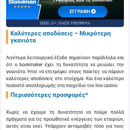
☆☆☆☆☆
★★★★★
EΓΓΡΑΦΗ
ΕΕΕΠ | 21+ | ΠΑΙΞΕ ΥΠΕΥΘΥΝΑ
Καλύτερες αποδόσεις – Μικρότερη
γκανιότα
Λιγότερα λειτουργικά έξοδα σημαίνουν παράλληλα και
ότι ο bookmaker έχει τη δυνατότητα να μειώσει την
γκανιότα. Ήτοι να επιτρέψει στους παίκτες να πάρουν
καλύτερες αποδόσεις στο στοίχημα. Και ένα καλύτερο
ποσοστό αποπληρωμής στα παιχνίδια του live casino.
Περισσότερες προσφορές*
Χωρίς να έχουμε τη δυνατότητα να πούμε πολλά
πράγματα για τις προωθητικέ ενέργειες των εταιριών,
αυτές είναι εκεί. Υπάρχουν ανταμοιβές τόσο για τους