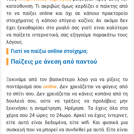
κατεύθυνση. Τι ακριβώς όμως κερδίζει ο παίκτης από
το να παίξει online και όχι σε κάποιο πρακτορείο
στοιχήματος ή κάποιο επίγειο καζίνο; Αν ακόμα δεν
έχει ξεκαθαρίσει στο μυαλό σας γιατί είναι καλύτερο
να παίξετε ιντερνετικά, σας εξηγούμε παρακάτω τους
λόγους.
Γιατί να παίξω online στοίχημα;
Παίζεις με άνεση από παντού
Ξεκινάμε από τον βασικότερο λόγο για να ρίξεις το
ποντάρισμά σου
online
. Δεν χρειάζεται να φύγεις από
το σπίτι σου. Δεν χρειάζεται να κάνεις κοπάνα από τη
δουλειά σου, ούτε να τρέξεις να προλάβεις μην
ξεκινήσει η αναμέτρηση. Ηρέμησε. Τα έχεις όλα στα
χέρια σου 24 ώρες το 24ωρο. Αρκεί να έχεις ίντερνετ,
είτε αυτό είναι δεδομένα, είτε wifi. Και φυσικά μια
συσκευή που να μπορεί να συνδεθεί με αυτά. Είτε είναι