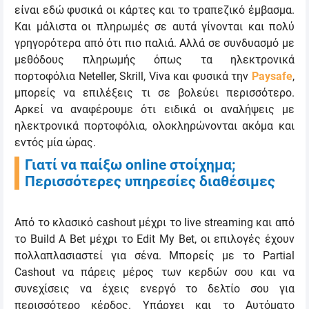
είναι εδώ φυσικά οι κάρτες και το τραπεζικό έμβασμα.
Και μάλιστα οι πληρωμές σε αυτά γίνονται και πολύ
γρηγορότερα από ότι πιο παλιά. Αλλά σε συνδυασμό με
μεθόδους πληρωμής όπως τα ηλεκτρονικά
πορτοφόλια Neteller, Skrill, Viva και φυσικά την
Paysafe
,
μπορείς να επιλέξεις τι σε βολεύει περισσότερο.
Αρκεί να αναφέρουμε ότι ειδικά οι αναλήψεις με
ηλεκτρονικά πορτοφόλια, ολοκληρώνονται ακόμα και
εντός μία ώρας.
Γιατί να παίξω online στοίχημα;
Περισσότερες υπηρεσίες διαθέσιμες
Από το κλασικό cashout μέχρι το live streaming και από
το Build A Bet μέχρι το Edit My Bet, οι επιλογές έχουν
πολλαπλασιαστεί για σένα. Μπορείς με το Partial
Cashout να πάρεις μέρος των κερδών σου και να
συνεχίσεις να έχεις ενεργό το δελτίο σου για
περισσότερο κέρδος. Υπάρχει και το Αυτόματο