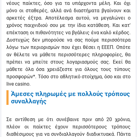
νέους παίκτες, όσο για τα υπάρχοντα μέλη. Και όχι
μόνο οι σταθερές, αλλά ανά διαστήματα βγαίνουν και
αρκετές έξτρα. Αποτέλεσμα αυτού, να μεγαλώνει ο
χρόνος παιχνιδιού σου με την ίδια κατάθεση. Και κατ'
επέκταση οι πιθανότητες να βγάλεις ένα καλό κέρδος.
Δυστυχώς δεν μπορούσε να σας πούμε περισσότερα
λόγω των περιορισμών που έχει θέσει η ΕΕΕΠ. Οπότε
αν θέλετε να μάθετε περισσότερες πληροφορίες, θα
πρέπει να μπείτε στους λογαριασμούς σας. Εκεί θα
μάθετε όλα όσα χρειάζεστε για όλους τους τύπους
προσφορών*. Τόσο στο αθλητικό στοίχημα, όσο και στο
live casino.
Άμεσες πληρωμές με πολλούς τρόπους
συναλλαγής
Σε αντίθεση με ότι συνέβαινε πριν από 20 χρόνια,
πλέον οι παίκτες έχουν περισσότερους τρόπους
διαθέσιμους για να συνδιαλλαγούν διαδικτυακά. Πάντα