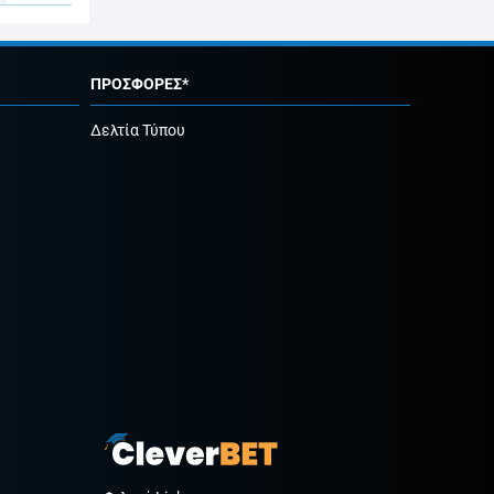
ΠΡΟΣΦΟΡΕΣ*
Δελτία Τύπου