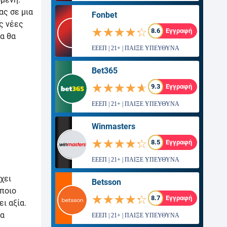
ας σε μια
Fonbet
ς νέες
☆☆☆☆☆
★★★★★
8.6
Εγγραφή
ία θα
ΕΕΕΠ | 21+ | ΠΑΙΞΕ ΥΠΕΥΘΥΝΑ
Bet365
☆☆☆☆☆
★★★★★
9.3
Εγγραφή
ΕΕΕΠ | 21+ | ΠΑΙΞΕ ΥΠΕΥΘΥΝΑ
Winmasters
☆☆☆☆☆
★★★★★
8.5
Εγγραφή
ΕΕΕΠ | 21+ | ΠΑΙΞΕ ΥΠΕΥΘΥΝΑ
χει
Betsson
όποιο
☆☆☆☆☆
★★★★★
8.7
Εγγραφή
ι αξία.
ρα
ΕΕΕΠ | 21+ | ΠΑΙΞΕ ΥΠΕΥΘΥΝΑ