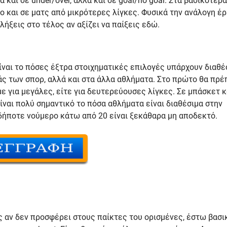
και σε under/over, αλλά και σε goal/no goal. Στα βασικότερα
ιο και σε ματς από μικρότερες λίγκες. Φυσικά την ανάλογη έ
λήξεις στο τέλος αν αξίζει να παίξεις εδώ.
ίναι το πόσες έξτρα στοιχηματικές επιλογές υπάρχουν διαθέ
ιάς των σπορ, αλλά και στα άλλα αθλήματα. Στο πρώτο θα πρέ
ε για μεγάλες, είτε για δευτερεύουσες λίγκες. Σε μπάσκετ κ
είναι πολύ σημαντικό το πόσα αθλήματα είναι διαθέσιμα στην
δήποτε νούμερο κάτω από 20 είναι ξεκάθαρα μη αποδεκτό.
 αν δεν προσφέρει στους παίκτες του ορισμένες, έστω βασι