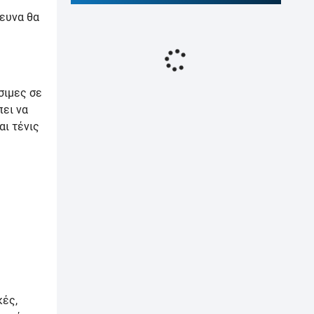
ρευνα θα
σιμες σε
πει να
αι τένις
κές,