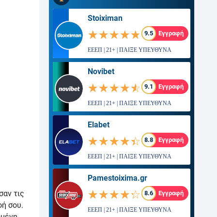
Stoiximan
☆☆☆☆☆
★★★★★
9.5
Εγγραφή
ΕΕΕΠ | 21+ | ΠΑΙΞΕ ΥΠΕΥΘΥΝΑ
Novibet
☆☆☆☆☆
★★★★★
9.1
Εγγραφή
ΕΕΕΠ | 21+ | ΠΑΙΞΕ ΥΠΕΥΘΥΝΑ
Elabet
☆☆☆☆☆
★★★★★
8.8
Εγγραφή
ΕΕΕΠ | 21+ | ΠΑΙΞΕ ΥΠΕΥΘΥΝΑ
Pamestoixima.gr
☆☆☆☆☆
★★★★★
σαν τις
8.6
Εγγραφή
φή σου.
ΕΕΕΠ | 21+ | ΠΑΙΞΕ ΥΠΕΥΘΥΝΑ
ομένη.