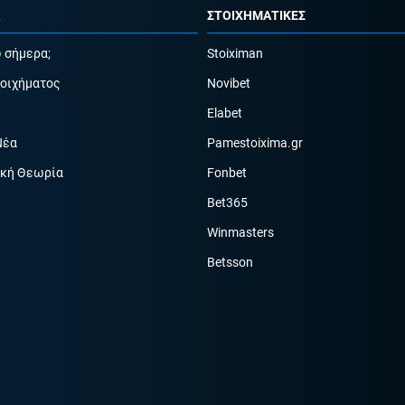
ΣΤΟΙΧΗΜΑΤΙΚΕΣ
ω σήμερα;
Stoiximan
τοιχήματος
Novibet
Elabet
Νέα
Pamestoixima.gr
ική Θεωρία
Fonbet
Bet365
Winmasters
Betsson