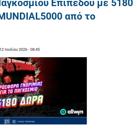
αγκοσμίου Επιπέδου με 5180
 MUNDIAL5000 από το
12 Ιουλίου 2026 - 08:45