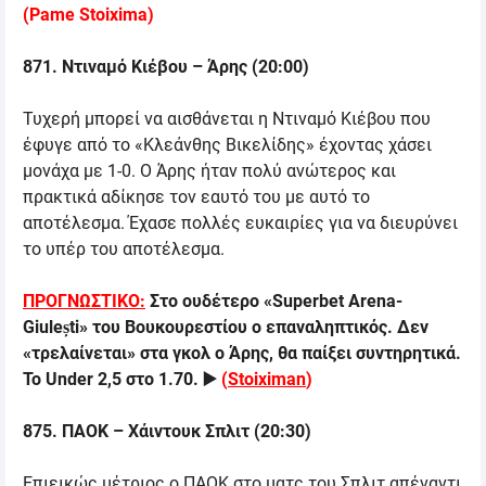
(
Pame Stoixima
)
871. Ντιναμό Κιέβου – Άρης (20:00)
Τυχερή μπορεί να αισθάνεται η Ντιναμό Κιέβου που
έφυγε από το «Κλεάνθης Βικελίδης» έχοντας χάσει
μονάχα με 1-0. Ο Άρης ήταν πολύ ανώτερος και
πρακτικά αδίκησε τον εαυτό του με αυτό το
αποτέλεσμα. Έχασε πολλές ευκαιρίες για να διευρύνει
το υπέρ του αποτέλεσμα.
ΠΡΟΓΝΩΣΤΙΚΟ:
Στο ουδέτερο «Superbet Arena-
Giulești» του Βουκουρεστίου ο επαναληπτικός. Δεν
«τρελαίνεται» στα γκολ ο Άρης, θα παίξει συντηρητικά.
Το Under 2,5 στο 1.70. ▶️
(
Stoiximan
)
875. ΠΑΟΚ – Χάιντουκ Σπλιτ (20:30)
Επιεικώς μέτριος ο ΠΑΟΚ στο ματς του Σπλιτ απέναντι