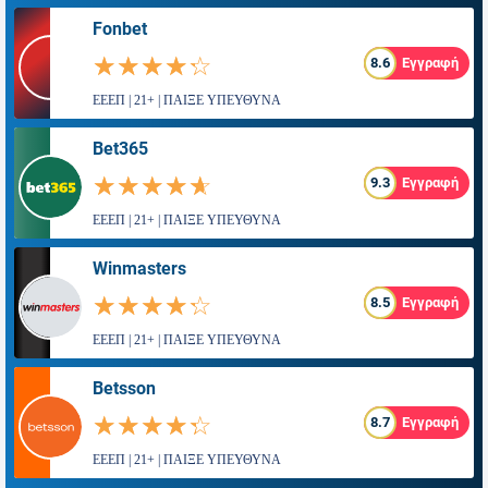
Fonbet
☆☆☆☆☆
★★★★★
8.6
Εγγραφή
ΕΕΕΠ | 21+ | ΠΑΙΞΕ ΥΠΕΥΘΥΝΑ
Bet365
☆☆☆☆☆
★★★★★
9.3
Εγγραφή
ΕΕΕΠ | 21+ | ΠΑΙΞΕ ΥΠΕΥΘΥΝΑ
Winmasters
☆☆☆☆☆
★★★★★
8.5
Εγγραφή
ΕΕΕΠ | 21+ | ΠΑΙΞΕ ΥΠΕΥΘΥΝΑ
Betsson
☆☆☆☆☆
★★★★★
8.7
Εγγραφή
ΕΕΕΠ | 21+ | ΠΑΙΞΕ ΥΠΕΥΘΥΝΑ