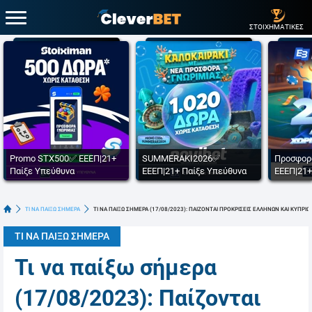
ΣΤΟΙΧΗΜΑΤΙΚΕΣ
Promo STX500✅ ΕΕΕΠ|21+
SUMMERAKI2026✅
Προσφορ
Παίξε Υπεύθυνα
ΕΕΕΠ|21+ Παίξε Υπεύθυνα
ΕΕΕΠ|21+
ΤΙ ΝΑ ΠΑΙΞΩ ΣΗΜΕΡΑ
ΤΙ ΝΑ ΠΑΙΞΩ ΣΗΜΕΡΑ (17/08/2023): ΠΑΙΖΟΝΤΑΙ ΠΡΟΚΡΙΣΕΙΣ ΕΛΛΗΝΩΝ ΚΑΙ ΚΥΠΡΙΩ
ΤΙ ΝΑ ΠΑΙΞΩ ΣΗΜΕΡΑ
Τι να παίξω σήμερα
(17/08/2023): Παίζονται